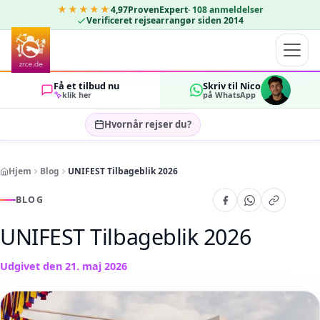
★★★★★
4,97
ProvenExpert
·
108
anmeldelser
Verificeret rejsearrangør siden 2014
Få et tilbud nu
Skriv til Nico
klik her
på WhatsApp
Hvornår rejser du?
Vælg rejsedatoer…
Hjem
Blog
UNIFEST Tilbageblik 2026
GÆSTER
OK
2
BLOG
UNIFEST Tilbageblik 2026
Udgivet den
21. maj 2026