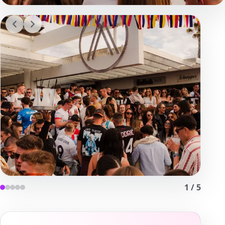
1
/
5