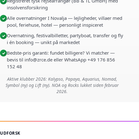
Registreret tysk rejsearrangør (BB & TL GmbH) med
✓
insolvensforsikring
Alle overnatninger I Novalja — lejligheder, villaer med
✓
pool, feriehuse, hotel — personligt inspiceret
Overnatning, festivalbilletter, partyboat, transfer og fly
✓
i én booking — unikt på markedet
Bedste-pris garanti: fundet billigere? Vi matcher —
✓
bevis til info@zrce.de eller WhatsApp +49 176 856
152 48
Aktive klubber 2026: Kalypso, Papaya, Aquarius, Nomad,
Symbol (ny) og Lift (ny). NOA og Rocks lukket siden februar
2026.
UDFORSK