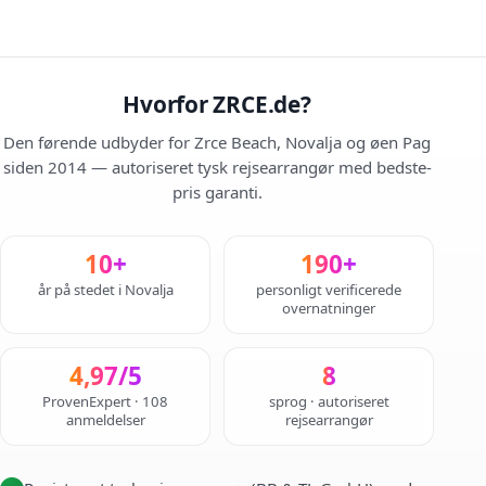
Hvorfor ZRCE.de?
Den førende udbyder for Zrce Beach, Novalja og øen Pag
siden 2014 — autoriseret tysk rejsearrangør med bedste-
pris garanti.
10+
190+
år på stedet i Novalja
personligt verificerede
overnatninger
4,97/5
8
ProvenExpert · 108
sprog · autoriseret
anmeldelser
rejsearrangør