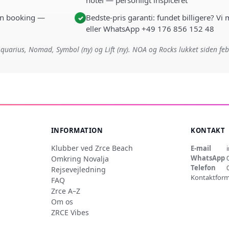
hotel — personligt inspiceret
i én booking —
Bedste-pris garanti: fundet billigere? Vi
✓
eller WhatsApp +49 176 856 152 48
quarius, Nomad, Symbol (ny) og Lift (ny). NOA og Rocks lukket siden fe
INFORMATION
KONTAKT
Klubber ved Zrce Beach
E-mail
WhatsApp
Omkring Novalja
Telefon
Rejsevejledning
Kontaktform
FAQ
Zrce A–Z
Om os
ZRCE Vibes