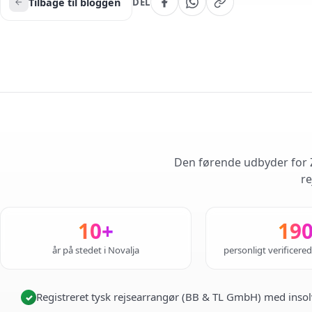
Tilbage til bloggen
DEL
Den førende udbyder for Z
re
10+
19
år på stedet i Novalja
personligt verificere
Registreret tysk rejsearrangør (BB & TL GmbH) med insol
✓