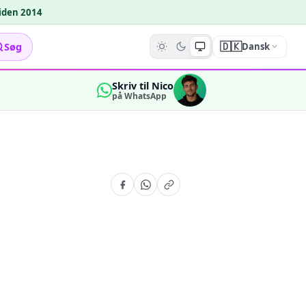
siden 2014
🇩🇰
Søg
Dansk
Skriv til Nico
på WhatsApp