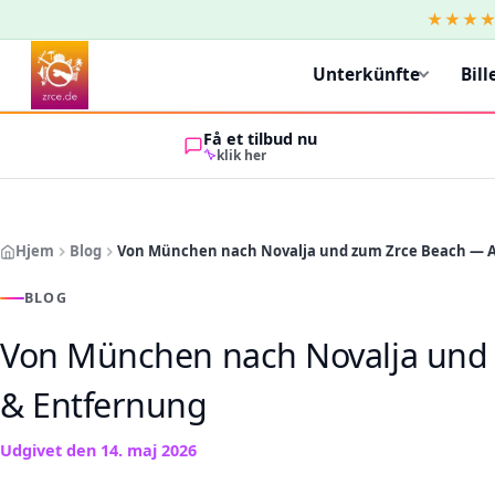
★★★
Unterkünfte
Bill
Få et tilbud nu
klik her
Hjem
Blog
Von München nach Novalja und zum Zrce Beach — An
BLOG
Von München nach Novalja und 
& Entfernung
Udgivet den
14. maj 2026