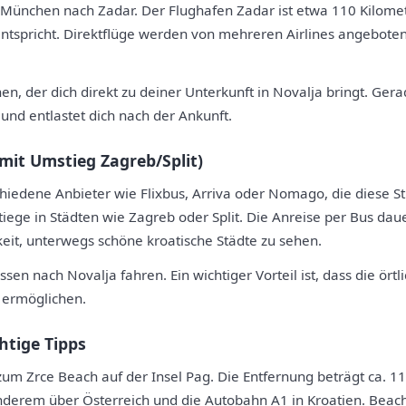
n München nach Zadar. Der Flughafen Zadar ist etwa 110 Kilom
entspricht. Direktflüge werden von mehreren Airlines angebote
en, der dich direkt zu deiner Unterkunft in Novalja bringt. Ger
nd entlastet dich nach der Ankunft.
mit Umstieg Zagreb/Split)
hiedene Anbieter wie Flixbus, Arriva oder Nomago, die diese S
ege in Städten wie Zagreb oder Split. Die Anreise per Bus dauer
keit, unterwegs schöne kroatische Städte zu sehen.
sen nach Novalja fahren. Ein wichtiger Vorteil ist, dass die ör
e ermöglichen.
htige Tipps
um Zrce Beach auf der Insel Pag. Die Entfernung beträgt ca. 110
anderem über Österreich und die Autobahn A1 in Kroatien. Beacht