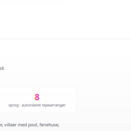
sk
8
sprog · autoriseret rejsearrangør
r, villaer med pool, feriehuse,