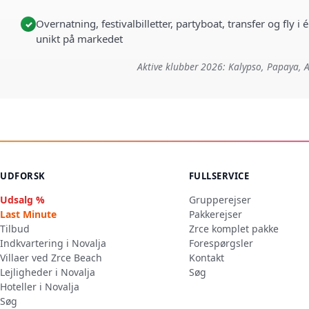
Overnatning, festivalbilletter, partyboat, transfer og fly 
✓
unikt på markedet
Aktive klubber 2026: Kalypso, Papaya, A
UDFORSK
FULLSERVICE
Udsalg %
Grupperejser
Last Minute
Pakkerejser
Tilbud
Zrce komplet pakke
Indkvartering i Novalja
Forespørgsler
Villaer ved Zrce Beach
Kontakt
Lejligheder i Novalja
Søg
Hoteller i Novalja
Søg