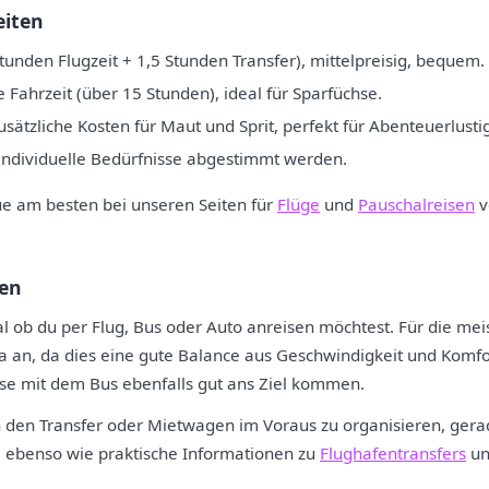
eiten
tunden Flugzeit + 1,5 Stunden Transfer), mittelpreisig, bequem.
 Fahrzeit (über 15 Stunden), ideal für Sparfüchse.
usätzliche Kosten für Maut und Sprit, perfekt für Abenteuerlusti
 individuelle Bedürfnisse abgestimmt werden.
ue am besten bei unseren Seiten für
Flüge
und
Pauschalreisen
v
nen
 ob du per Flug, Bus oder Auto anreisen möchtest. Für die meis
 an, da dies eine gute Balance aus Geschwindigkeit und Komfort
hse mit dem Bus ebenfalls gut ans Ziel kommen.
ch den Transfer oder Mietwagen im Voraus zu organisieren, gera
, ebenso wie praktische Informationen zu
Flughafentransfers
un