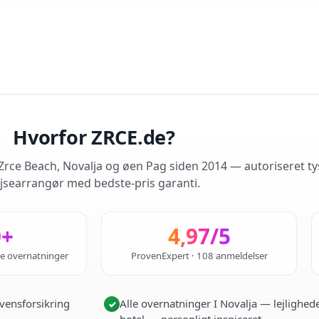
Hvorfor ZRCE.de?
rce Beach, Novalja og øen Pag siden 2014 — autoriseret ty
jsearrangør med bedste-pris garanti.
0+
4,97/5
de overnatninger
ProvenExpert · 108 anmeldelser
vensforsikring
Alle overnatninger I Novalja — lejlighede
✓