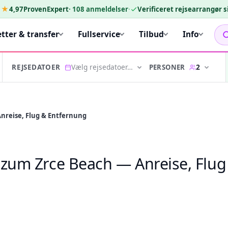
★★
4,97
ProvenExpert
·
108
anmeldelser
·
Verificeret rejsearrangør 
etter & transfer
Fullservice
Tilbud
Info
Vælg rejsedatoer…
2
PERSONER
REJSEDATOER
reise, Flug & Entfernung
zum Zrce Beach — Anreise, Flug