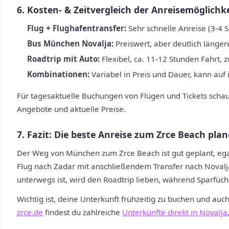
6. Kosten- & Zeitvergleich der Anreisemöglichk
Flug + Flughafentransfer:
Sehr schnelle Anreise (3-4 S
Bus München Novalja:
Preiswert, aber deutlich längere
Roadtrip mit Auto:
Flexibel, ca. 11-12 Stunden Fahrt, z
Kombinationen:
Variabel in Preis und Dauer, kann auf
Für tagesaktuelle Buchungen von Flügen und Tickets scha
Angebote und aktuelle Preise.
7. Fazit: Die beste Anreise zum Zrce Beach pla
Der Weg von München zum Zrce Beach ist gut geplant, egal
Flug nach Zadar mit anschließendem Transfer nach Novalja
unterwegs ist, wird den Roadtrip lieben, während Sparfüc
Wichtig ist, deine Unterkunft frühzeitig zu buchen und au
zrce.de
findest du zahlreiche
Unterkünfte direkt in Novalja