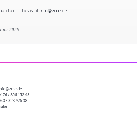
 matcher — bevis til info@zrce.de
bruar 2026.
info@zrce.de
0176 / 856 152 48
040 / 328 976 38
ular