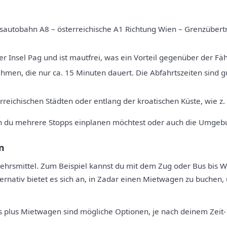
autobahn A8 – österreichische A1 Richtung Wien – Grenzübertrit
r Insel Pag und ist mautfrei, was ein Vorteil gegenüber der Fähr
hmen, die nur ca. 15 Minuten dauert. Die Abfahrtszeiten sind g
reichischen Städten oder entlang der kroatischen Küste, wie z. 
wenn du mehrere Stopps einplanen möchtest oder auch die Umgeb
n
erkehrsmittel. Zum Beispiel kannst du mit dem Zug oder Bus bis
rnativ bietet es sich an, in Zadar einen Mietwagen zu buchen,
us plus Mietwagen sind mögliche Optionen, je nach deinem Zei