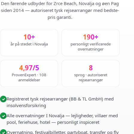
Den førende udbyder for Zrce Beach, Novalja og øen Pag
siden 2014 — autoriseret tysk rejsearrangør med bedste-
pris garanti.
10+
190+
år på stedet i Novalja
personligt verificerede
overnatninger
4,97/5
8
ProvenExpert · 108
sprog · autoriseret
anmeldelser
rejsearrangør
Registreret tysk rejsearrangør (BB & TL GmbH) med
✓
insolvensforsikring
Alle overnatninger I Novalja — lejligheder, villaer med
✓
pool, feriehuse, hotel — personligt inspiceret
Overnatning, festivalbilletter, partyboat, transfer og fly
✓