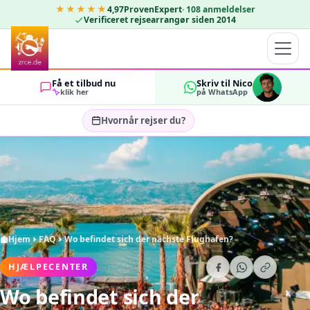
★★★★★
4,97
ProvenExpert
·
108
anmeldelser
Verificeret rejsearrangør siden 2014
Få et tilbud nu
Skriv til Nico
klik her
på WhatsApp
Hvornår rejser du?
Vælg rejsedatoer…
GÆSTER
OK
2
Hjem
FAQ
Wo befindet sich der nächste Flughafen?
HJÆLPECENTER
Wo befindet sich der