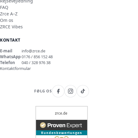
Rejsevejledning
FAQ
Zrce A–Z
Om os
ZRCE Vibes
KONTAKT
E-mail
info@zrce.de
WhatsApp
0176 / 856 152 48
Telefon
040 / 328 976 38
Kontaktformular
FØLG OS