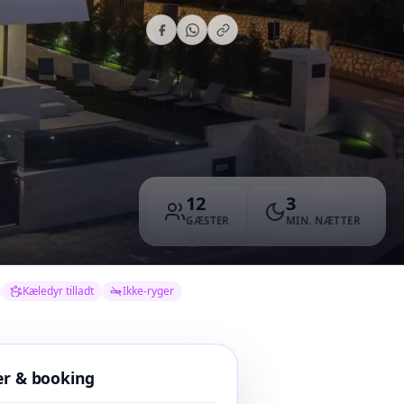
12
3
GÆSTER
MIN. NÆTTER
Kæledyr tilladt
Ikke-ryger
er & booking