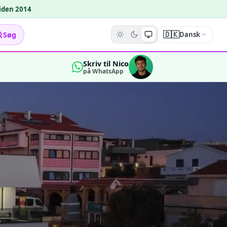
siden 2014
🇩🇰
Søg
Dansk
Skriv til Nico
på WhatsApp