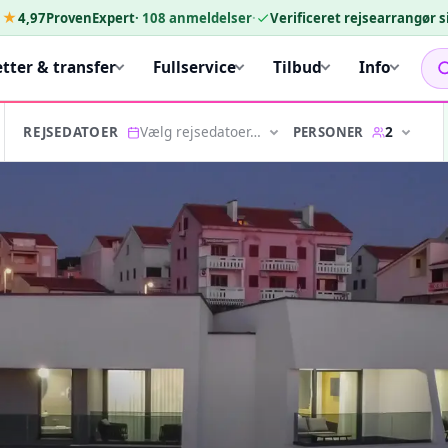
★★
4,97
ProvenExpert
·
108
anmeldelser
·
Verificeret rejsearrangør 
etter & transfer
Fullservice
Tilbud
Info
Vælg rejsedatoer…
2
PERSONER
REJSEDATOER