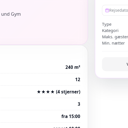
Rejsedat
na und Gym
Type
Kategori
Maks. gæste
Min. nætter
240 m²
12
★★★★ (4 stjerner)
3
fra 15:00