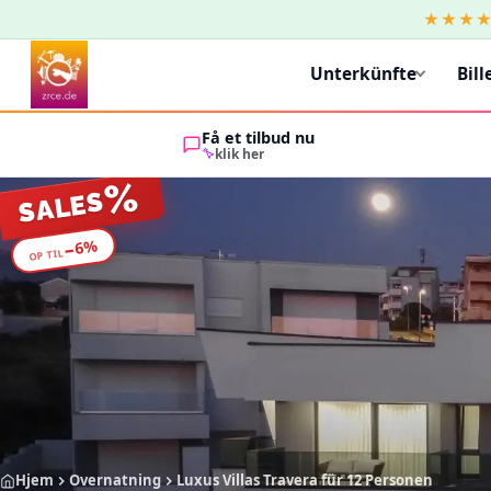
★★★
Unterkünfte
Bill
Få et tilbud nu
klik her
%
SALES
%
6
−
OP TIL
Hjem
Overnatning
Luxus Villas Travera für 12 Personen