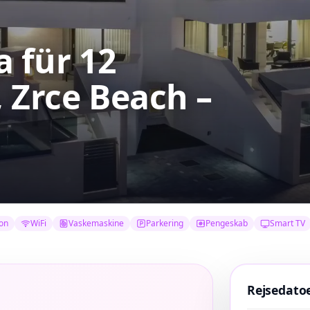
a für 12
, Zrce Beach –
ion
WiFi
Vaskemaskine
Parkering
Pengeskab
Smart TV
Rejsedato