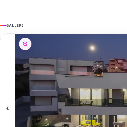
GALLERI
‹