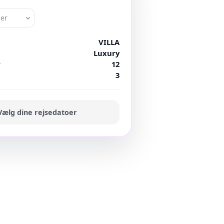
oer
VILLA
Luxury
r
12
3
Vælg dine rejsedatoer