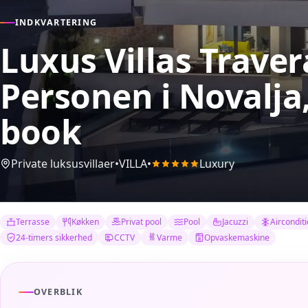
INDKVARTERING
Luxus Villas Traver
Personen
i Novalja
book
Private luksusvillaer
•
VILLA
•
Luxury
Terrasse
Køkken
Privat pool
Pool
Jacuzzi
Aircondit
24-timers sikkerhed
CCTV
Varme
Opvaskemaskine
OVERBLIK