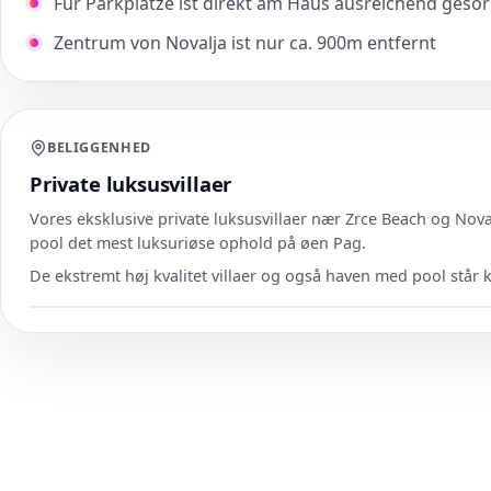
Für Parkplätze ist direkt am Haus ausreichend gesor
Zentrum von Novalja ist nur ca. 900m entfernt
BELIGGENHED
Private luksusvillaer
Vores eksklusive private luksusvillaer nær Zrce Beach og Noval
pool det mest luksuriøse ophold på øen Pag.
De ekstremt høj kvalitet villaer og også haven med pool står k