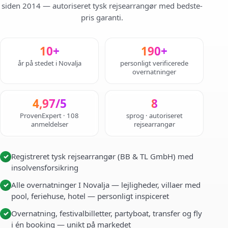
siden 2014 — autoriseret tysk rejsearrangør med bedste-
pris garanti.
10+
190+
år på stedet i Novalja
personligt verificerede
overnatninger
4,97/5
8
ProvenExpert · 108
sprog · autoriseret
anmeldelser
rejsearrangør
Registreret tysk rejsearrangør (BB & TL GmbH) med
✓
insolvensforsikring
Alle overnatninger I Novalja — lejligheder, villaer med
✓
pool, feriehuse, hotel — personligt inspiceret
Overnatning, festivalbilletter, partyboat, transfer og fly
✓
i én booking — unikt på markedet