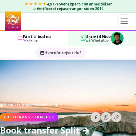
★★★★★
4,97
ProvenExpert
·
108
anmeldelser
Verificeret rejsearrangør siden 2014
Få et tilbud nu
Skriv til Nico
klik her
på WhatsApp
Hvornår rejser du?
Vælg rejsedatoer…
GÆSTER
OK
2
Hjem
Lufthavnstransfer
Split
LUFTHAVNSTRANSFER
Book transfer Split →