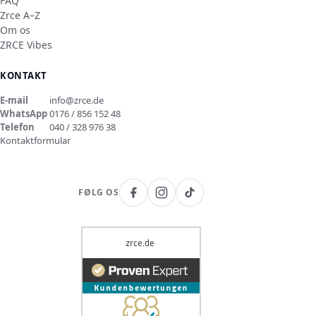
FAQ
Zrce A–Z
Om os
ZRCE Vibes
KONTAKT
E-mail
info@zrce.de
WhatsApp
0176 / 856 152 48
Telefon
040 / 328 976 38
Kontaktformular
FØLG OS