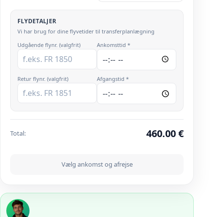
FLYDETALJER
Vi har brug for dine flyvetider til transferplanlægning
Udgående flynr. (valgfrit)
Ankomsttid *
Retur flynr. (valgfrit)
Afgangstid *
460.00
€
Total
:
Vælg ankomst og afrejse