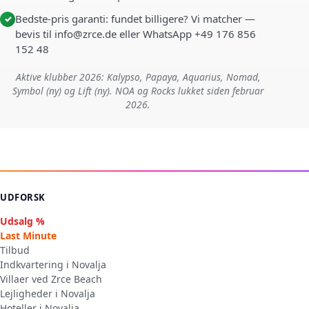
Bedste-pris garanti: fundet billigere? Vi matcher —
✓
bevis til info@zrce.de eller WhatsApp +49 176 856
152 48
Aktive klubber 2026: Kalypso, Papaya, Aquarius, Nomad,
Symbol (ny) og Lift (ny). NOA og Rocks lukket siden februar
2026.
UDFORSK
Udsalg %
Last Minute
Tilbud
Indkvartering i Novalja
Villaer ved Zrce Beach
Lejligheder i Novalja
Hoteller i Novalja