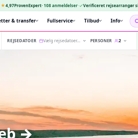
★★
4,97
ProvenExpert
·
108
anmeldelser
·
Verificeret rejsearrangør 
etter & transfer
Fullservice
Tilbud
Info
Vælg rejsedatoer…
2
PERSONER
REJSEDATOER
reb →