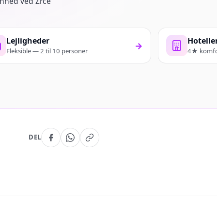
genhed ved Zrce
Lejligheder
Hotelle
→
Fleksible — 2 til 10 personer
4★ komfo
DEL