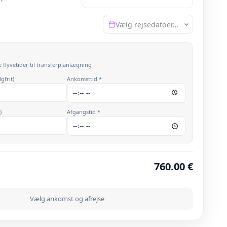
Vælg rejsedatoer…
e flyvetider til transferplanlægning
gfrit)
Ankomsttid *
)
Afgangstid *
760.00
€
Vælg ankomst og afrejse