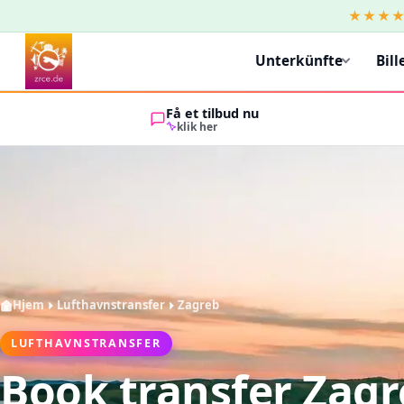
★★★
Unterkünfte
Bill
Få et tilbud nu
klik her
Hjem
Lufthavnstransfer
Zagreb
LUFTHAVNSTRANSFER
Book transfer Zag