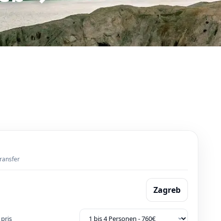
transfer
Zagreb
pris