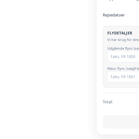
Rejsedatoer
FLYDETALJER
Vi har brug for din
Udgående flynr. (val
Retur flynr. (valgfrit
Total
: