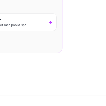
r
→
rt med pool & spa