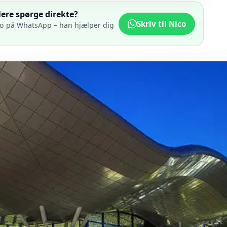
lere spørge direkte?
Skriv til Nico
ico på WhatsApp – han hjælper dig