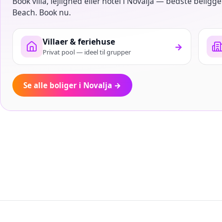
Book villa, lejlighed eller hotel i Novalja — bedste belig
Beach. Book nu.
Villaer & feriehuse
→
Privat pool — ideel til grupper
Se alle boliger i Novalja
→