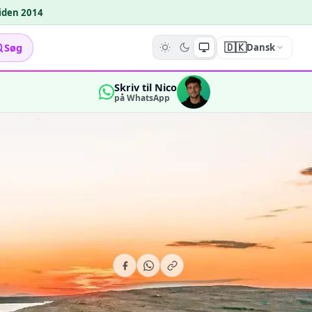
siden 2014
🇩🇰
Søg
Dansk
Skriv til Nico
på WhatsApp