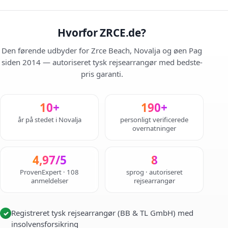
Hvorfor ZRCE.de?
Den førende udbyder for Zrce Beach, Novalja og øen Pag
siden 2014 — autoriseret tysk rejsearrangør med bedste-
pris garanti.
10+
190+
år på stedet i Novalja
personligt verificerede
overnatninger
4,97/5
8
ProvenExpert · 108
sprog · autoriseret
anmeldelser
rejsearrangør
Registreret tysk rejsearrangør (BB & TL GmbH) med
✓
insolvensforsikring