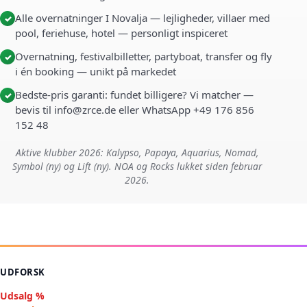
Alle overnatninger I Novalja — lejligheder, villaer med
✓
pool, feriehuse, hotel — personligt inspiceret
Overnatning, festivalbilletter, partyboat, transfer og fly
✓
i én booking — unikt på markedet
Bedste-pris garanti: fundet billigere? Vi matcher —
✓
bevis til info@zrce.de eller WhatsApp +49 176 856
152 48
Aktive klubber 2026: Kalypso, Papaya, Aquarius, Nomad,
Symbol (ny) og Lift (ny). NOA og Rocks lukket siden februar
2026.
UDFORSK
Udsalg %