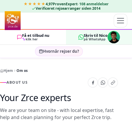
★★★★★
4,97
ProvenExpert
·
108
anmeldelser
Verificeret rejsearrangør siden 2014
Få et tilbud nu
Skriv til Nico
klik her
på WhatsApp
Hvornår rejser du?
Vælg rejsedatoer…
Hjem
Om os
GÆSTER
OK
2
ABOUT US
Your Zrce experts
We are your team on site - with local expertise, fast
help and clean planning for your perfect Zrce trip.