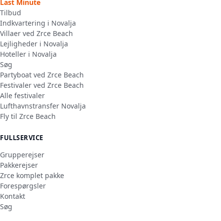
Last Minute
Tilbud
Indkvartering i Novalja
Villaer ved Zrce Beach
Lejligheder i Novalja
Hoteller i Novalja
Søg
Partyboat ved Zrce Beach
Festivaler ved Zrce Beach
Alle festivaler
Lufthavnstransfer Novalja
Fly til Zrce Beach
FULLSERVICE
Grupperejser
Pakkerejser
Zrce komplet pakke
Forespørgsler
Kontakt
Søg