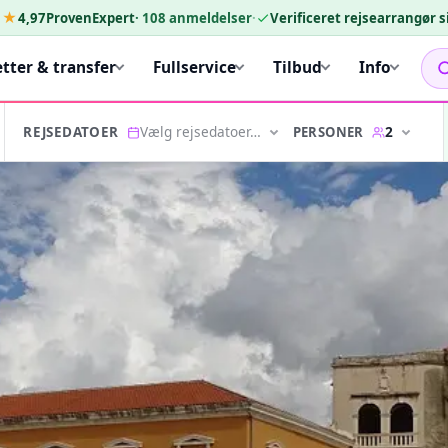
★★
4,97
ProvenExpert
·
108
anmeldelser
·
Verificeret rejsearrangør 
etter & transfer
Fullservice
Tilbud
Info
Vælg rejsedatoer…
2
PERSONER
REJSEDATOER