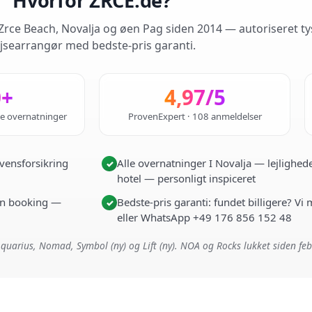
Hvorfor ZRCE.de?
rce Beach, Novalja og øen Pag siden 2014 — autoriseret ty
jsearrangør med bedste-pris garanti.
0+
4,97/5
de overnatninger
ProvenExpert · 108 anmeldelser
vensforsikring
Alle overnatninger I Novalja — lejlighede
✓
hotel — personligt inspiceret
i én booking —
Bedste-pris garanti: fundet billigere? Vi
✓
eller WhatsApp +49 176 856 152 48
quarius, Nomad, Symbol (ny) og Lift (ny). NOA og Rocks lukket siden fe