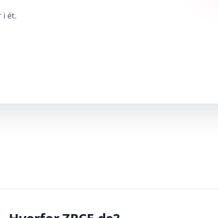
i ét.