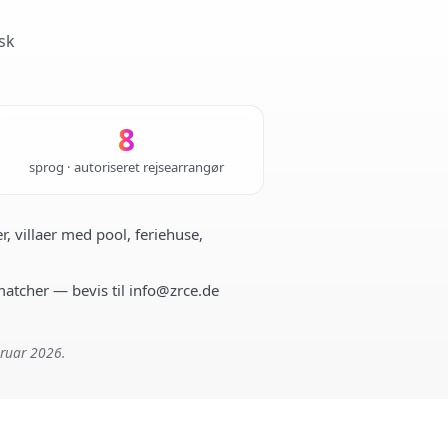
sk
8
sprog · autoriseret rejsearrangør
r, villaer med pool, feriehuse,
 matcher — bevis til info@zrce.de
bruar 2026.