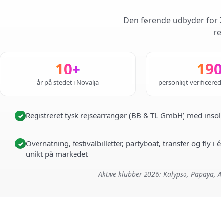
Den førende udbyder for Z
re
10+
19
år på stedet i Novalja
personligt verificere
Registreret tysk rejsearrangør (BB & TL GmbH) med insol
✓
Overnatning, festivalbilletter, partyboat, transfer og fly 
✓
unikt på markedet
Aktive klubber 2026: Kalypso, Papaya, A