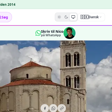
siden 2014
🇩🇰
Søg
Dansk
Skriv til Nico
på WhatsApp