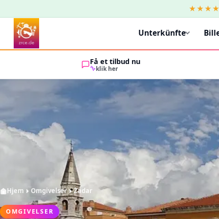
★★★
Unterkünfte
Bill
Få et tilbud nu
klik her
Hjem
Omgivelser
Zadar
OMGIVELSER