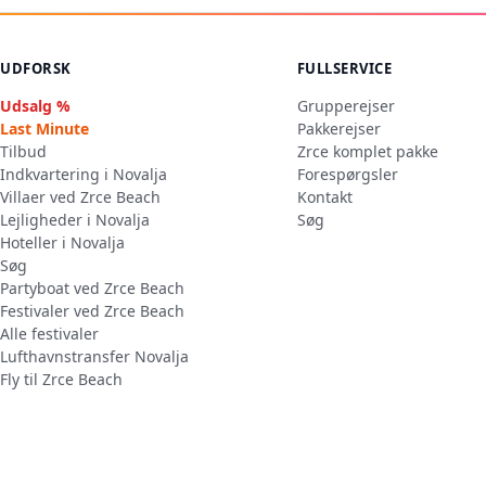
UDFORSK
FULLSERVICE
Udsalg %
Grupperejser
Last Minute
Pakkerejser
Tilbud
Zrce komplet pakke
Indkvartering i Novalja
Forespørgsler
Villaer ved Zrce Beach
Kontakt
Lejligheder i Novalja
Søg
Hoteller i Novalja
Søg
Partyboat ved Zrce Beach
Festivaler ved Zrce Beach
Alle festivaler
Lufthavnstransfer Novalja
Fly til Zrce Beach