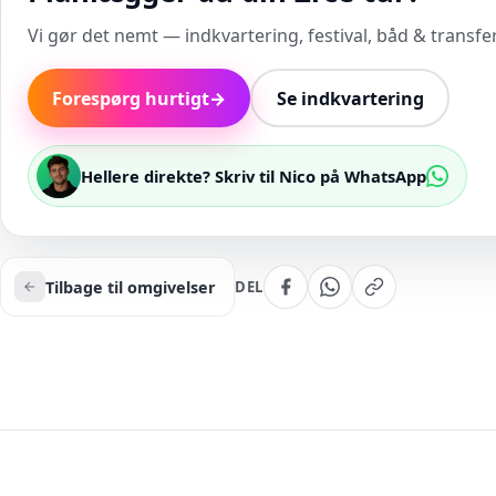
Vi gør det nemt — indkvartering, festival, båd & transfer 
Forespørg hurtigt
→
Se indkvartering
Hellere direkte? Skriv til Nico på WhatsApp
Tilbage til omgivelser
DEL