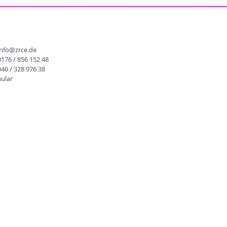
info@zrce.de
0176 / 856 152 48
040 / 328 976 38
ular