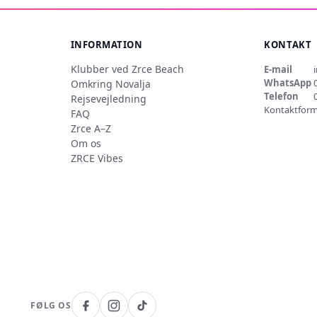
INFORMATION
KONTAKT
Klubber ved Zrce Beach
E-mail
WhatsApp
Omkring Novalja
Telefon
Rejsevejledning
Kontaktform
FAQ
Zrce A–Z
Om os
ZRCE Vibes
FØLG OS