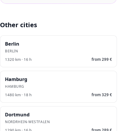
Other cities
Berlin
BERLIN
1320
km ·
16
h
from
299
€
Hamburg
HAMBURG
1480
km ·
18
h
from
329
€
Dortmund
NORDRHEIN-WESTFALEN
1290
km ·
16
h
from
289
€