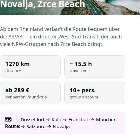
Novalja, Zrce Beach
Ab dem Rheinland verläuft die Route bequem über
die A3/A8 — ein direkter West-Süd-Transit, der auch
viele NRW-Gruppen nach Zrce Beach bringt.
1270
km
~
15.5
h
distance
travel time
ab
289
€
10+ pers.
per person, round-trip
group discount
🗺️
Düsseldorf → Köln → Frankfurt → München
Route:
→ Salzburg → Novalja