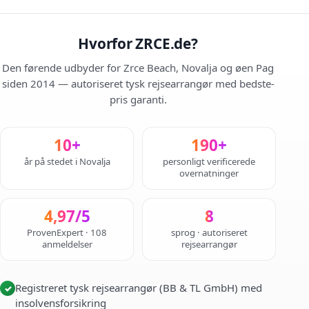
Hvorfor ZRCE.de?
Den førende udbyder for Zrce Beach, Novalja og øen Pag
siden 2014 — autoriseret tysk rejsearrangør med bedste-
pris garanti.
10+
190+
år på stedet i Novalja
personligt verificerede
overnatninger
4,97/5
8
ProvenExpert · 108
sprog · autoriseret
anmeldelser
rejsearrangør
Registreret tysk rejsearrangør (BB & TL GmbH) med
✓
insolvensforsikring