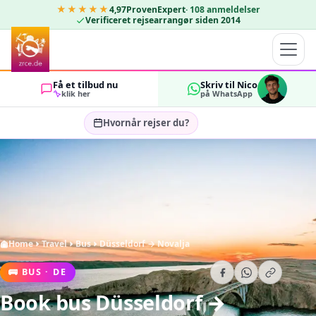
★★★★★
4,97
ProvenExpert
·
108
anmeldelser
Verificeret rejsearrangør siden 2014
Få et tilbud nu
Skriv til Nico
klik her
på WhatsApp
Hvornår rejser du?
Vælg rejsedatoer…
GÆSTER
OK
2
Home
Travel
Bus
Düsseldorf → Novalja
🚌
BUS
·
DE
Book bus Düsseldorf →