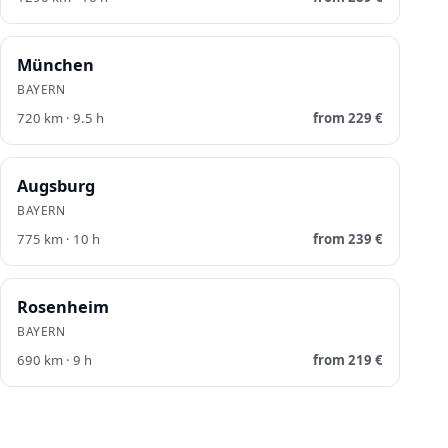
München
BAYERN
720
km ·
9.5
h
from
229
€
Augsburg
BAYERN
775
km ·
10
h
from
239
€
Rosenheim
BAYERN
690
km ·
9
h
from
219
€