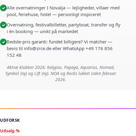
Alle overnatninger I Novalja — lejligheder, villaer med
✓
pool, feriehuse, hotel — personligt inspiceret
Overnatning, festivalbilletter, partyboat, transfer og fly
✓
i én booking — unikt på markedet
Bedste-pris garanti: fundet billigere? Vi matcher —
✓
bevis til info@zrce.de eller WhatsApp +49 176 856
152 48
Aktive klubber 2026: Kalypso, Papaya, Aquarius, Nomad,
Symbol (ny) og Lift (ny). NOA og Rocks lukket siden februar
2026.
UDFORSK
Udsalg %