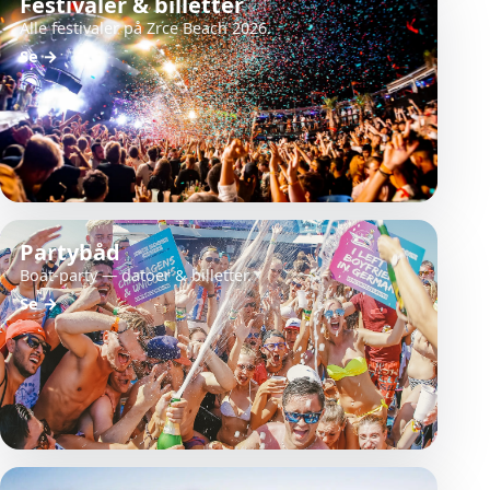
Festivaler & billetter
Alle festivaler på Zrce Beach 2026.
Se
→
Partybåd
Boat-party — datoer & billetter.
Se
→