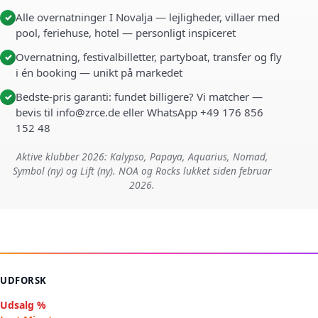
Alle overnatninger I Novalja — lejligheder, villaer med
✓
pool, feriehuse, hotel — personligt inspiceret
Overnatning, festivalbilletter, partyboat, transfer og fly
✓
i én booking — unikt på markedet
Bedste-pris garanti: fundet billigere? Vi matcher —
✓
bevis til info@zrce.de eller WhatsApp +49 176 856
152 48
Aktive klubber 2026: Kalypso, Papaya, Aquarius, Nomad,
Symbol (ny) og Lift (ny). NOA og Rocks lukket siden februar
2026.
UDFORSK
Udsalg %