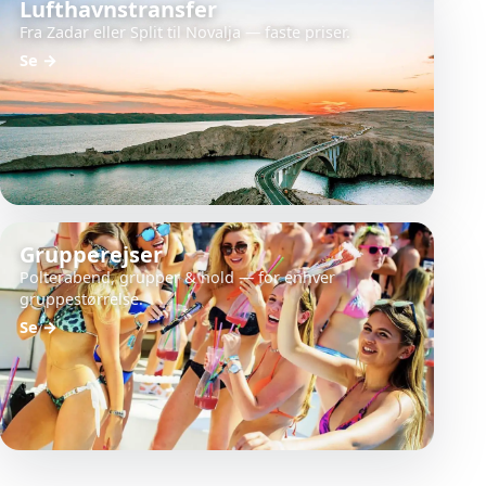
Lufthavnstransfer
Fra Zadar eller Split til Novalja — faste priser.
Se
→
Grupperejser
Polterabend, grupper & hold — for enhver
gruppestørrelse.
Se
→