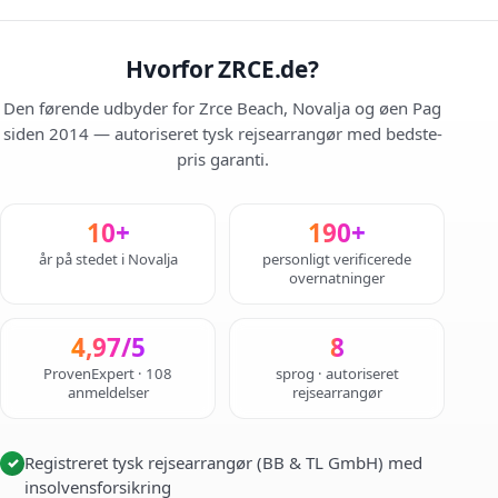
Hvorfor ZRCE.de?
Den førende udbyder for Zrce Beach, Novalja og øen Pag
siden 2014 — autoriseret tysk rejsearrangør med bedste-
pris garanti.
10+
190+
år på stedet i Novalja
personligt verificerede
overnatninger
4,97/5
8
ProvenExpert · 108
sprog · autoriseret
anmeldelser
rejsearrangør
Registreret tysk rejsearrangør (BB & TL GmbH) med
✓
insolvensforsikring