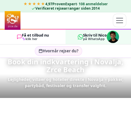
★★★★★
4,97
ProvenExpert
·
108
anmeldelser
Verificeret rejsearrangør siden 2014
Få et tilbud nu
Skriv til Nico
klik her
på WhatsApp
Hvornår rejser du?
Book din indkvartering i Novalja,
Vælg rejsedatoer…
Zrce Beach
GÆSTER
Lejligheder, villaer og hoteller direkte i Novalja – pakker,
OK
2
partybåd, festivaler og transfer valgfrit.