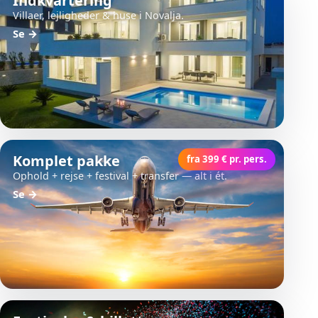
Indkvartering
Villaer, lejligheder & huse i Novalja.
Se
→
Komplet pakke
fra 399 € pr. pers.
Ophold + rejse + festival + transfer — alt i ét.
Se
→