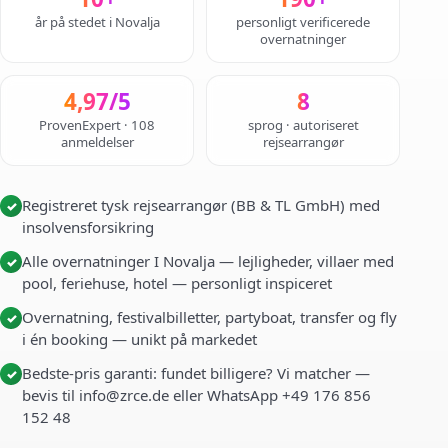
år på stedet i Novalja
personligt verificerede
overnatninger
4,97/5
8
ProvenExpert · 108
sprog · autoriseret
anmeldelser
rejsearrangør
Registreret tysk rejsearrangør (BB & TL GmbH) med
✓
insolvensforsikring
Alle overnatninger I Novalja — lejligheder, villaer med
✓
pool, feriehuse, hotel — personligt inspiceret
Overnatning, festivalbilletter, partyboat, transfer og fly
✓
i én booking — unikt på markedet
Bedste-pris garanti: fundet billigere? Vi matcher —
✓
bevis til info@zrce.de eller WhatsApp +49 176 856
152 48