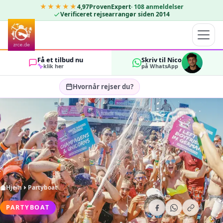
★★★★★
4,97
ProvenExpert
·
108
anmeldelser
Verificeret rejsearrangør siden 2014
Få et tilbud nu
Skriv til Nico
klik her
på WhatsApp
Hvornår rejser du?
Vælg rejsedatoer…
GÆSTER
OK
2
Hjem
Partyboat
PARTYBOAT