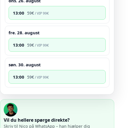
ons. 26. august
13:00
59
€
/ VIP
99
€
fre. 28. august
13:00
59
€
/ VIP
99
€
søn. 30. august
13:00
59
€
/ VIP
99
€
Vil du hellere spørge direkte?
Skriv til Nico på WhatsApp – han hjælper dig