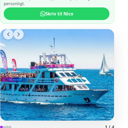
personligt.
Skriv til Nico
1
/
4