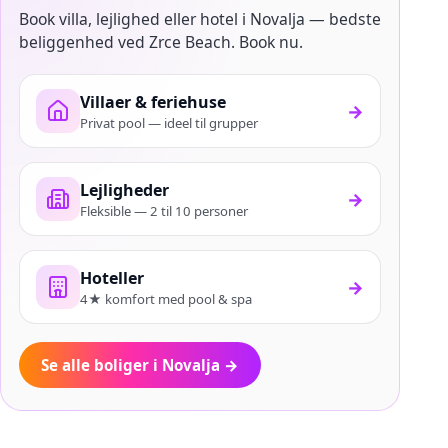
Book villa, lejlighed eller hotel i Novalja — bedste
beliggenhed ved Zrce Beach. Book nu.
Villaer & feriehuse
→
Privat pool — ideel til grupper
Lejligheder
→
Fleksible — 2 til 10 personer
Hoteller
→
4★ komfort med pool & spa
Se alle boliger i Novalja
→