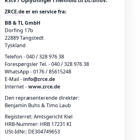
RStV / Oplysninger i henhold til DL-InfoV:
ZRCE.de
er en service fra:
BB & TL GmbH
Dorfing 17b
22889 Tangstedt
Tyskland
Telefon - 040 / 328 976 38
Forespørgsler Tel. - 040 / 328 976 38
WhatsApp - 0176 / 85615248
E-Mail -
info@zrce.de
Internet -
www.zrce.de
Den repræsenterende direktør:
Benjamin Buhs & Timo Laub
Registerret: Amtsgericht Kiel
HRB-Nummer: HRB 17231 KI
USt-IdNr.: DE304749653