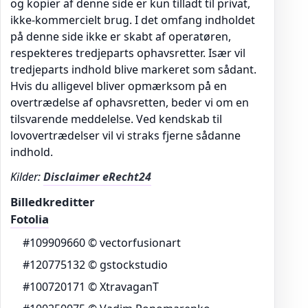
og kopier af denne side er kun tilladt til privat,
ikke-kommercielt brug. I det omfang indholdet
på denne side ikke er skabt af operatøren,
respekteres tredjeparts ophavsretter. Især vil
tredjeparts indhold blive markeret som sådant.
Hvis du alligevel bliver opmærksom på en
overtrædelse af ophavsretten, beder vi om en
tilsvarende meddelelse. Ved kendskab til
lovovertrædelser vil vi straks fjerne sådanne
indhold.
Kilder:
Disclaimer eRecht24
Billedkreditter
Fotolia
#109909660 © vectorfusionart
#120775132 © gstockstudio
#100720171 © XtravaganT