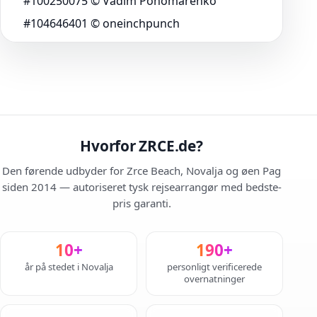
#100250075 © Vadim Ponomarenko
#104646401 © oneinchpunch
Hvorfor ZRCE.de?
Den førende udbyder for Zrce Beach, Novalja og øen Pag
siden 2014 — autoriseret tysk rejsearrangør med bedste-
pris garanti.
10+
190+
år på stedet i Novalja
personligt verificerede
overnatninger