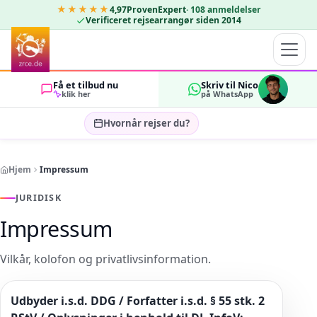
★★★★★
4,97
ProvenExpert
·
108
anmeldelser
Verificeret rejsearrangør siden 2014
Få et tilbud nu
Skriv til Nico
klik her
på WhatsApp
Hvornår rejser du?
Vælg rejsedatoer…
Hjem
Impressum
GÆSTER
OK
2
JURIDISK
Impressum
Vilkår, kolofon og privatlivsinformation.
Udbyder i.s.d. DDG / Forfatter i.s.d. § 55 stk. 2