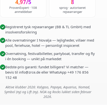
4,97/5
8
ProvenExpert · 108
sprog · autoriseret
anmeldelser
rejsearrangør
Registreret tysk rejsearrangør (BB & TL GmbH) med
✓
insolvensforsikring
Alle overnatninger I Novalja — lejligheder, villaer med
✓
pool, feriehuse, hotel — personligt inspiceret
Overnatning, festivalbilletter, partyboat, transfer og fly
✓
i én booking — unikt på markedet
Bedste-pris garanti: fundet billigere? Vi matcher —
✓
bevis til info@zrce.de eller WhatsApp +49 176 856
152 48
Aktive klubber 2026: Kalypso, Papaya, Aquarius, Nomad,
Symbol (ny) og Lift (ny). NOA og Rocks lukket siden februar
2026.