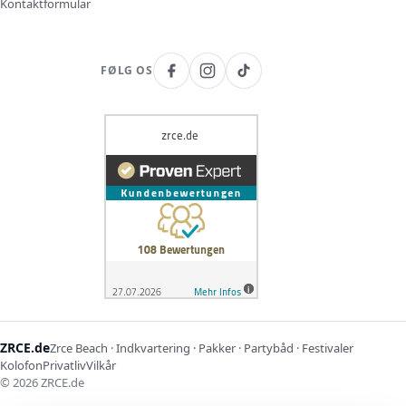
Kontaktformular
FØLG OS
ZRCE.de
Zrce Beach · Indkvartering · Pakker · Partybåd · Festivaler
Kolofon
Privatliv
Vilkår
©
2026
ZRCE.de