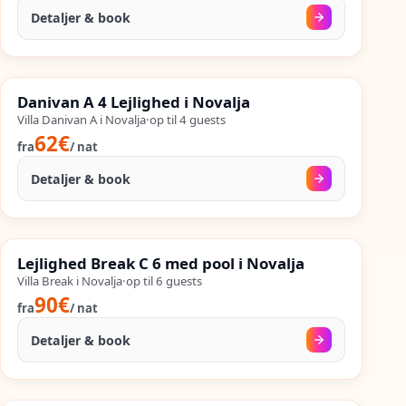
Detaljer & book
02. sep.
–
25. sep.
%
SALES
Danivan A 4 Lejlighed i Novalja
%
52
−
OP TIL
Villa Danivan A i Novalja
·
op til
4
guests
62€
fra
/
nat
Detaljer & book
30. aug.
–
25. sep.
%
SALES
Lejlighed Break C 6 med pool i Novalja
%
53
−
OP TIL
Villa Break i Novalja
·
op til
6
guests
90€
fra
/
nat
Detaljer & book
24. aug.
–
25. sep.