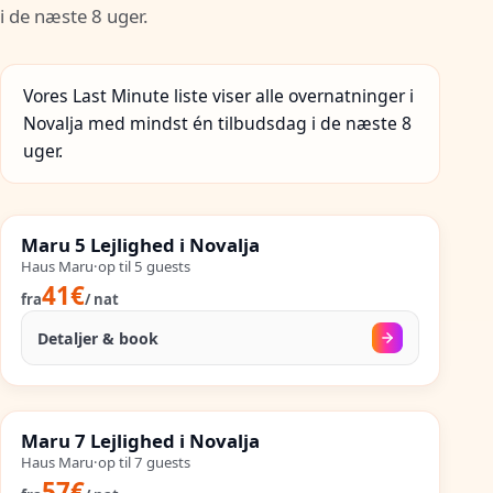
i de næste 8 uger.
Vores Last Minute liste viser alle overnatninger i
Novalja med mindst én tilbudsdag i de næste 8
uger.
27. aug.
–
25. sep.
%
SALES
Maru 5 Lejlighed i Novalja
%
81
−
OP TIL
Haus Maru
·
op til
5
guests
41€
fra
/
nat
Detaljer & book
27. aug.
–
25. sep.
%
SALES
Maru 7 Lejlighed i Novalja
%
81
−
OP TIL
Haus Maru
·
op til
7
guests
57€