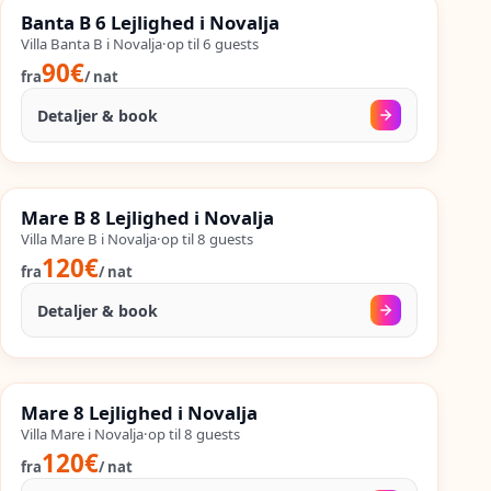
%
SALES
Banta B 6 Lejlighed i Novalja
%
64
−
OP TIL
Villa Banta B i Novalja
·
op til
6
guests
90€
fra
/
nat
Detaljer & book
24. aug.
–
25. sep.
%
SALES
Mare B 8 Lejlighed i Novalja
%
47
−
OP TIL
Villa Mare B i Novalja
·
op til
8
guests
120€
fra
/
nat
Detaljer & book
30. aug.
–
25. sep.
%
SALES
Mare 8 Lejlighed i Novalja
%
54
−
OP TIL
Villa Mare i Novalja
·
op til
8
guests
120€
fra
/
nat