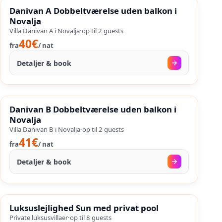
%
SALES
Danivan A Dobbeltværelse uden balkon i
%
28
−
OP TIL
Novalja
Villa Danivan A i Novalja
·
op til
2
guests
40€
fra
/
nat
Detaljer & book
27. aug.
–
25. sep.
%
SALES
Danivan B Dobbeltværelse uden balkon i
%
46
−
OP TIL
Novalja
Villa Danivan B i Novalja
·
op til
2
guests
41€
fra
/
nat
Detaljer & book
30. aug.
–
25. sep.
%
SALES
Luksuslejlighed Sun med privat pool
%
37
−
OP TIL
Private luksusvillaer
·
op til
8
guests