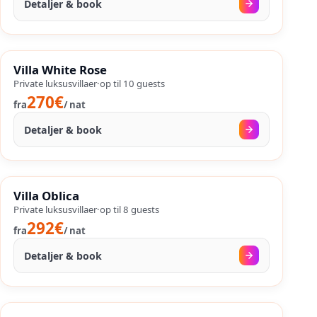
Detaljer & book
16. aug.
–
22. sep.
%
SALES
Villa White Rose
%
44
−
OP TIL
Private luksusvillaer
·
op til
10
guests
270€
fra
/
nat
Detaljer & book
09. aug.
–
25. sep.
%
SALES
Villa Oblica
%
46
−
OP TIL
Private luksusvillaer
·
op til
8
guests
292€
fra
/
nat
Detaljer & book
24. aug.
–
25. sep.
%
SALES