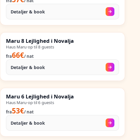
fra
/
nat
Detaljer & book
02. sep.
–
25. sep.
%
SALES
Maru 8 Lejlighed i Novalja
%
81
−
OP TIL
Haus Maru
·
op til
8
guests
66€
fra
/
nat
Detaljer & book
27. aug.
–
25. sep.
%
SALES
Maru 6 Lejlighed i Novalja
%
79
−
OP TIL
Haus Maru
·
op til
6
guests
53€
fra
/
nat
Detaljer & book
24. aug.
–
25. sep.