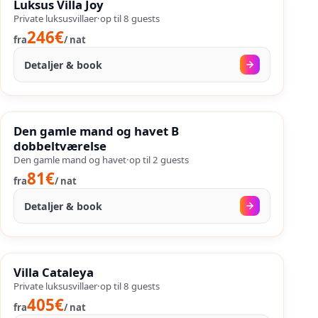
Luksus Villa Joy
%
47
−
OP TIL
Private luksusvillaer
·
op til
8
guests
246€
fra
/
nat
Detaljer & book
24. aug.
–
27. aug.
%
SALES
Den gamle mand og havet B
%
29
−
OP TIL
dobbeltværelse
Den gamle mand og havet
·
op til
2
guests
81€
fra
/
nat
Detaljer & book
09. aug.
–
25. sep.
%
SALES
Villa Cataleya
%
36
−
OP TIL
Private luksusvillaer
·
op til
8
guests
405€
fra
/
nat