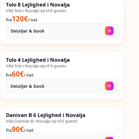
SALES
Tolo 8 Lejlighed i Novalja
%
45
−
OP TIL
Villa Tolo i Novalja
·
op til
8
guests
120€
fra
/
nat
Detaljer & book
11. sep.
–
25. sep.
%
SALES
Tolo 4 Lejlighed i Novalja
%
45
−
OP TIL
Villa Tolo i Novalja
·
op til
4
guests
60€
fra
/
nat
Detaljer & book
18. aug.
–
25. sep.
%
SALES
Danivan B 6 Lejlighed i Novalja
%
56
−
OP TIL
Villa Danivan B i Novalja
·
op til
6
guests
90€
fra
/
nat