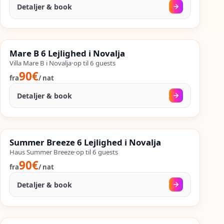
Detaljer & book
24. aug.
–
25. sep.
%
SALES
Mare B 6 Lejlighed i Novalja
%
47
−
OP TIL
Villa Mare B i Novalja
·
op til
6
guests
90€
fra
/
nat
Detaljer & book
24. aug.
–
25. sep.
%
SALES
Summer Breeze 6 Lejlighed i Novalja
%
53
−
OP TIL
Haus Summer Breeze
·
op til
6
guests
90€
fra
/
nat
Detaljer & book
23. sep.
–
25. sep.
%