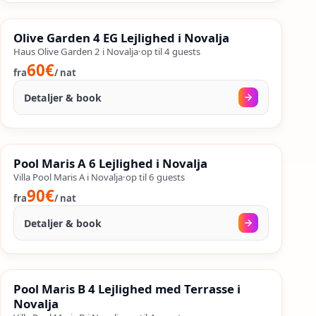
27. aug.
–
25. sep.
%
SALES
Olive Garden 4 EG Lejlighed i Novalja
%
46
−
OP TIL
Haus Olive Garden 2 i Novalja
·
op til
4
guests
60€
fra
/
nat
Detaljer & book
30. aug.
–
25. sep.
%
SALES
Pool Maris A 6 Lejlighed i Novalja
%
44
−
OP TIL
Villa Pool Maris A i Novalja
·
op til
6
guests
90€
fra
/
nat
Detaljer & book
18. aug.
–
25. sep.
%
SALES
Pool Maris B 4 Lejlighed med Terrasse i
%
45
−
OP TIL
Novalja