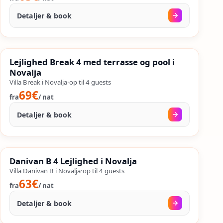
Detaljer & book
08. sep.
–
25. sep.
%
SALES
Lejlighed Break 4 med terrasse og pool i
%
46
−
OP TIL
Novalja
Villa Break i Novalja
·
op til
4
guests
69€
fra
/
nat
Detaljer & book
18. aug.
–
25. sep.
%
SALES
Danivan B 4 Lejlighed i Novalja
%
51
−
OP TIL
Villa Danivan B i Novalja
·
op til
4
guests
63€
fra
/
nat
Detaljer & book