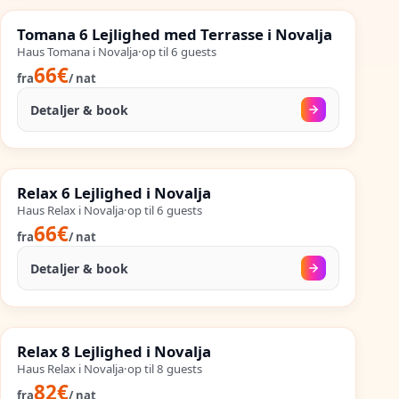
%
SALES
Tomana 6 Lejlighed med Terrasse i Novalja
%
66
−
OP TIL
Haus Tomana i Novalja
·
op til
6
guests
66€
fra
/
nat
Detaljer & book
30. aug.
–
25. sep.
%
SALES
Relax 6 Lejlighed i Novalja
%
64
−
OP TIL
Haus Relax i Novalja
·
op til
6
guests
66€
fra
/
nat
Detaljer & book
24. aug.
–
25. sep.
%
SALES
Relax 8 Lejlighed i Novalja
%
63
−
OP TIL
Haus Relax i Novalja
·
op til
8
guests
82€
fra
/
nat