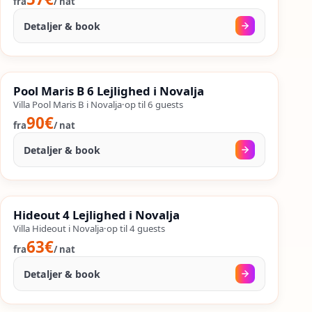
fra
/
nat
Detaljer & book
30. aug.
–
25. sep.
%
SALES
Pool Maris B 6 Lejlighed i Novalja
%
45
−
OP TIL
Villa Pool Maris B i Novalja
·
op til
6
guests
90€
fra
/
nat
Detaljer & book
15. aug.
–
25. sep.
%
SALES
Hideout 4 Lejlighed i Novalja
%
51
−
OP TIL
Villa Hideout i Novalja
·
op til
4
guests
63€
fra
/
nat
Detaljer & book
27. aug.
–
25. sep.