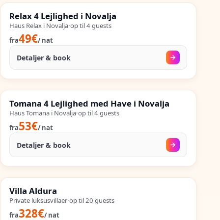
%
SALES
Relax 4 Lejlighed i Novalja
%
54
−
OP TIL
Haus Relax i Novalja
·
op til
4
guests
49€
fra
/
nat
Detaljer & book
02. sep.
–
25. sep.
%
SALES
Tomana 4 Lejlighed med Have i Novalja
%
59
−
OP TIL
Haus Tomana i Novalja
·
op til
4
guests
53€
fra
/
nat
Detaljer & book
04. sep.
–
26. sep.
%
SALES
Villa Aldura
%
57
−
OP TIL
Private luksusvillaer
·
op til
20
guests
328€
fra
/
nat