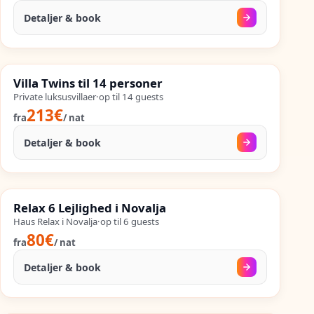
Detaljer & book
30. aug.
–
25. sep.
%
SALES
Villa Twins til 14 personer
%
58
−
OP TIL
Private luksusvillaer
·
op til
14
guests
213€
fra
/
nat
Detaljer & book
14. sep.
–
25. sep.
%
SALES
Relax 6 Lejlighed i Novalja
%
51
−
OP TIL
Haus Relax i Novalja
·
op til
6
guests
80€
fra
/
nat
Detaljer & book
02. sep.
–
25. sep.