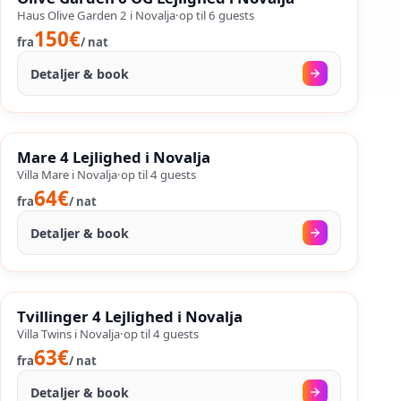
%
42
−
OP TIL
Haus Olive Garden 2 i Novalja
·
op til
6
guests
150€
fra
/
nat
Detaljer & book
27. aug.
–
25. sep.
%
SALES
Mare 4 Lejlighed i Novalja
%
46
−
OP TIL
Villa Mare i Novalja
·
op til
4
guests
64€
fra
/
nat
Detaljer & book
18. aug.
–
25. sep.
%
SALES
Tvillinger 4 Lejlighed i Novalja
%
45
−
OP TIL
Villa Twins i Novalja
·
op til
4
guests
63€
fra
/
nat
Detaljer & book