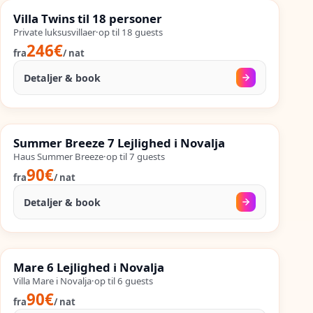
%
SALES
Villa Twins til 18 personer
%
56
−
OP TIL
Private luksusvillaer
·
op til
18
guests
246€
fra
/
nat
Detaljer & book
15. aug.
–
25. sep.
%
SALES
Summer Breeze 7 Lejlighed i Novalja
%
60
−
OP TIL
Haus Summer Breeze
·
op til
7
guests
90€
fra
/
nat
Detaljer & book
02. sep.
–
25. sep.
%
SALES
Mare 6 Lejlighed i Novalja
%
64
−
OP TIL
Villa Mare i Novalja
·
op til
6
guests
90€
fra
/
nat