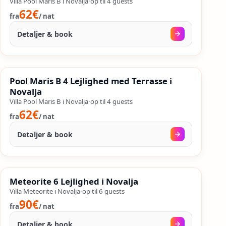
Villa Pool Maris B i Novalja
·
op til
4
guests
62€
fra
/
nat
Detaljer & book
18. aug.
–
25. sep.
%
SALES
Pool Maris B 4 Lejlighed med Terrasse i
%
45
−
OP TIL
Novalja
Villa Pool Maris B i Novalja
·
op til
4
guests
62€
fra
/
nat
Detaljer & book
13. aug.
–
19. sep.
%
SALES
Meteorite 6 Lejlighed i Novalja
%
53
−
OP TIL
Villa Meteorite i Novalja
·
op til
6
guests
90€
fra
/
nat
Detaljer & book