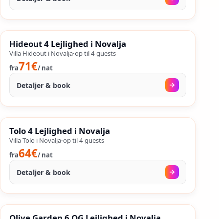
02. sep.
–
25. sep.
%
SALES
Hideout 4 Lejlighed i Novalja
%
46
−
OP TIL
Villa Hideout i Novalja
·
op til
4
guests
71€
fra
/
nat
Detaljer & book
12. aug.
–
25. sep.
%
SALES
Tolo 4 Lejlighed i Novalja
%
50
−
OP TIL
Villa Tolo i Novalja
·
op til
4
guests
64€
fra
/
nat
Detaljer & book
15. aug.
–
04. sep.
%
SALES
Olive Garden 6 OG Lejlighed i Novalja