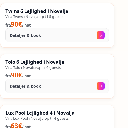
%
SALES
Twins 6 Lejlighed i Novalja
%
52
−
OP TIL
Villa Twins i Novalja
·
op til
6
guests
90€
fra
/
nat
Detaljer & book
24. aug.
–
25. sep.
%
SALES
Tolo 6 Lejlighed i Novalja
%
44
−
OP TIL
Villa Tolo i Novalja
·
op til
6
guests
90€
fra
/
nat
Detaljer & book
30. aug.
–
25. sep.
%
SALES
Lux Pool Lejlighed 4 i Novalja
%
42
−
OP TIL
Villa Lux Pool i Novalja
·
op til
4
guests
63€
fra
/
nat