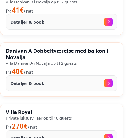
Villa Danivan B i Novalja
·
op til
2
guests
41€
fra
/
nat
Detaljer & book
30. aug.
–
25. sep.
%
SALES
Danivan A Dobbeltværelse med balkon i
%
26
−
OP TIL
Novalja
Villa Danivan A i Novalja
·
op til
2
guests
40€
fra
/
nat
Detaljer & book
18. aug.
–
25. sep.
%
SALES
Villa Royal
%
28
−
OP TIL
Private luksusvillaer
·
op til
10
guests
270€
fra
/
nat