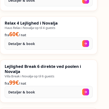
Detaljer & book
04. sep.
–
24. sep.
%
SALES
Relax 4 Lejlighed i Novalja
%
54
−
OP TIL
Haus Relax i Novalja
·
op til
4
guests
60€
fra
/
nat
Detaljer & book
05. sep.
–
25. sep.
%
SALES
Lejlighed Break 6 direkte ved poolen i
%
48
−
OP TIL
Novalja
Villa Break i Novalja
·
op til
6
guests
99€
fra
/
nat
Detaljer & book
08. sep.
–
25. sep.