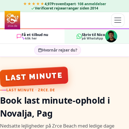
★★★★★
4,97
ProvenExpert
·
108
anmeldelser
Verificeret rejsearrangør siden 2014
Få et tilbud nu
Skriv til Nico
klik her
på WhatsApp
Hvornår rejser du?
Vælg rejsedatoer…
GÆSTER
LAST MINUTE
OK
2
LAST MINUTE · ZRCE.DE
Book last minute-ophold i
Novalja, Pag
Nedsatte lejligheder på Zrce Beach med ledige dage