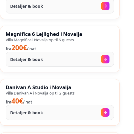
Detaljer & book
27. aug.
–
29. aug.
%
SALES
Magnifica 6 Lejlighed i Novalja
%
42
−
OP TIL
Villa Magnifica i Novalja
·
op til
6
guests
200€
fra
/
nat
Detaljer & book
27. aug.
–
25. sep.
%
SALES
Danivan A Studio i Novalja
%
61
−
OP TIL
Villa Danivan A i Novalja
·
op til
2
guests
40€
fra
/
nat
Detaljer & book
30. aug.
–
19. sep.