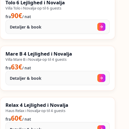
Tolo 6 Lejlighed i Novalja
%
53
−
OP TIL
Villa Tolo i Novalja
·
op til
6
guests
90€
fra
/
nat
Detaljer & book
08. sep.
–
25. sep.
%
SALES
Mare B 4 Lejlighed i Novalja
%
51
−
OP TIL
Villa Mare B i Novalja
·
op til
4
guests
63€
fra
/
nat
Detaljer & book
08. sep.
–
25. sep.
%
SALES
Relax 4 Lejlighed i Novalja
%
44
−
OP TIL
Haus Relax i Novalja
·
op til
4
guests
60€
fra
/
nat