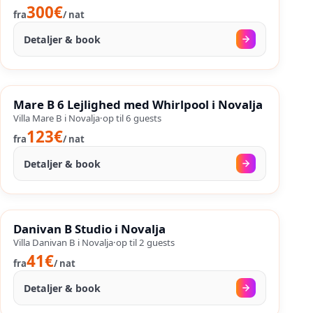
300€
fra
/
nat
Detaljer & book
20. sep.
–
25. sep.
%
SALES
Mare B 6 Lejlighed med Whirlpool i Novalja
%
24
−
OP TIL
Villa Mare B i Novalja
·
op til
6
guests
123€
fra
/
nat
Detaljer & book
08. sep.
–
25. sep.
%
SALES
Danivan B Studio i Novalja
%
24
−
OP TIL
Villa Danivan B i Novalja
·
op til
2
guests
41€
fra
/
nat
Detaljer & book