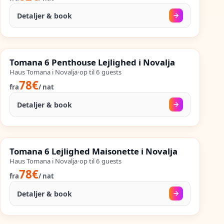
Detaljer & book
21. aug.
–
25. sep.
%
SALES
Tomana 6 Penthouse Lejlighed i Novalja
%
59
−
OP TIL
Haus Tomana i Novalja
·
op til
6
guests
78€
fra
/
nat
Detaljer & book
27. aug.
–
25. sep.
%
SALES
Tomana 6 Lejlighed Maisonette i Novalja
%
59
−
OP TIL
Haus Tomana i Novalja
·
op til
6
guests
78€
fra
/
nat
Detaljer & book
17. sep.
–
25. sep.