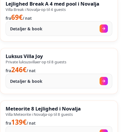
SALES
Lejlighed Break A 4 med pool i Novalja
%
36
−
OP TIL
Villa Break i Novalja
·
op til
4
guests
69€
fra
/
nat
Detaljer & book
15. aug.
–
25. sep.
%
SALES
Luksus Villa Joy
%
53
−
OP TIL
Private luksusvillaer
·
op til
8
guests
246€
fra
/
nat
Detaljer & book
18. aug.
–
26. sep.
%
SALES
Meteorite 8 Lejlighed i Novalja
%
46
−
OP TIL
Villa Meteorite i Novalja
·
op til
8
guests
139€
fra
/
nat