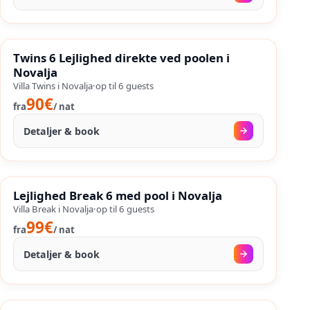
15. aug.
–
25. sep.
%
SALES
Twins 6 Lejlighed direkte ved poolen i
%
44
−
OP TIL
Novalja
Villa Twins i Novalja
·
op til
6
guests
90€
fra
/
nat
Detaljer & book
18. aug.
–
25. sep.
%
SALES
Lejlighed Break 6 med pool i Novalja
%
39
−
OP TIL
Villa Break i Novalja
·
op til
6
guests
99€
fra
/
nat
Detaljer & book
20. sep.
–
25. sep.
%