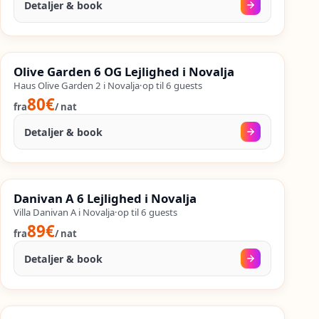
Detaljer & book
15. aug.
–
25. sep.
%
SALES
Olive Garden 6 OG Lejlighed i Novalja
%
51
−
OP TIL
Haus Olive Garden 2 i Novalja
·
op til
6
guests
80€
fra
/
nat
Detaljer & book
09. aug.
–
25. sep.
%
SALES
Danivan A 6 Lejlighed i Novalja
%
53
−
OP TIL
Villa Danivan A i Novalja
·
op til
6
guests
89€
fra
/
nat
Detaljer & book
18. aug.
–
25. sep.
%
SALES