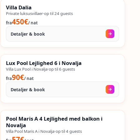
%
SALES
Villa Dalia
%
61
−
OP TIL
Private luksusvillaer
·
op til
24
guests
450€
fra
/
nat
Detaljer & book
15. aug.
–
25. sep.
%
SALES
Lux Pool Lejlighed 6 i Novalja
%
58
−
OP TIL
Villa Lux Pool i Novalja
·
op til
6
guests
90€
fra
/
nat
Detaljer & book
27. aug.
–
25. sep.
%
SALES
Pool Maris A 4 Lejlighed med balkon i
%
51
−
OP TIL
Novalja
Villa Pool Maris A i Novalja
·
op til
4
guests
57€