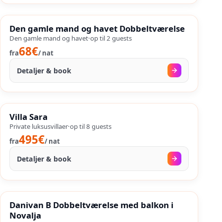
18. aug.
–
04. sep.
%
SALES
Den gamle mand og havet Dobbeltværelse
%
41
−
OP TIL
Den gamle mand og havet
·
op til
2
guests
68€
fra
/
nat
Detaljer & book
30. aug.
–
01. sep.
%
SALES
Villa Sara
%
22
−
OP TIL
Private luksusvillaer
·
op til
8
guests
495€
fra
/
nat
Detaljer & book
24. aug.
–
25. sep.
%
SALES
Danivan B Dobbeltværelse med balkon i
%
35
−
OP TIL
Novalja