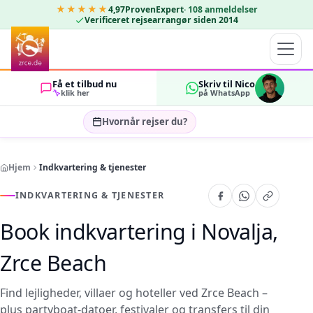
★★★★★
4,97
ProvenExpert
·
108
anmeldelser
Verificeret rejsearrangør siden 2014
Få et tilbud nu
Skriv til Nico
klik her
på WhatsApp
Hvornår rejser du?
Vælg rejsedatoer…
Hjem
Indkvartering & tjenester
GÆSTER
OK
2
INDKVARTERING & TJENESTER
Book indkvartering i Novalja,
Zrce Beach
Find lejligheder, villaer og hoteller ved Zrce Beach –
plus partyboat-datoer, festivaler og transfers til din