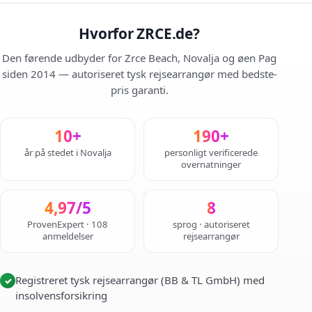
Hvorfor ZRCE.de?
Den førende udbyder for Zrce Beach, Novalja og øen Pag
siden 2014 — autoriseret tysk rejsearrangør med bedste-
pris garanti.
10+
190+
år på stedet i Novalja
personligt verificerede
overnatninger
4,97/5
8
ProvenExpert · 108
sprog · autoriseret
anmeldelser
rejsearrangør
Registreret tysk rejsearrangør (BB & TL GmbH) med
✓
insolvensforsikring