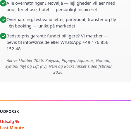
Alle overnatninger I Novalja — lejligheder, villaer med
✓
pool, feriehuse, hotel — personligt inspiceret
Overnatning, festivalbilletter, partyboat, transfer og fly
✓
i én booking — unikt på markedet
Bedste-pris garanti: fundet billigere? Vi matcher —
✓
bevis til info@zrce.de eller WhatsApp +49 176 856
152 48
Aktive klubber 2026: Kalypso, Papaya, Aquarius, Nomad,
Symbol (ny) og Lift (ny). NOA og Rocks lukket siden februar
2026.
UDFORSK
Udsalg %
Last Minute