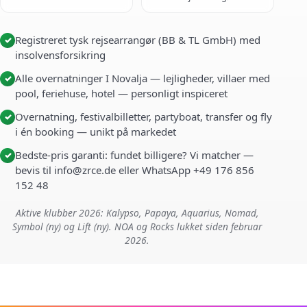
Registreret tysk rejsearrangør (BB & TL GmbH) med
✓
insolvensforsikring
Alle overnatninger I Novalja — lejligheder, villaer med
✓
pool, feriehuse, hotel — personligt inspiceret
Overnatning, festivalbilletter, partyboat, transfer og fly
✓
i én booking — unikt på markedet
Bedste-pris garanti: fundet billigere? Vi matcher —
✓
bevis til info@zrce.de eller WhatsApp +49 176 856
152 48
Aktive klubber 2026: Kalypso, Papaya, Aquarius, Nomad,
Symbol (ny) og Lift (ny). NOA og Rocks lukket siden februar
2026.