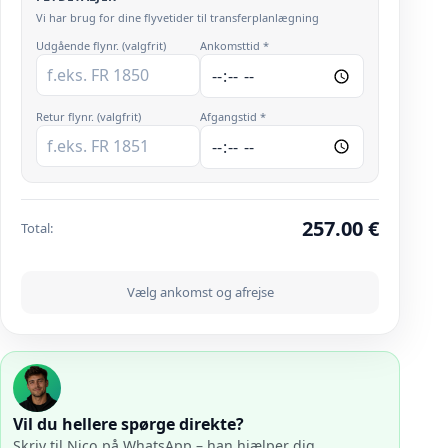
Vi har brug for dine flyvetider til transferplanlægning
Udgående flynr. (valgfrit)
Ankomsttid *
Retur flynr. (valgfrit)
Afgangstid *
257.00
€
Total
:
Vælg ankomst og afrejse
Vil du hellere spørge direkte?
Skriv til Nico på WhatsApp – han hjælper dig