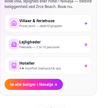
Book villa, lejlighed eller hotel i Novalja — bedste
beliggenhed ved Zrce Beach. Book nu.
Villaer & feriehuse
→
Privat pool — ideel til grupper
Lejligheder
→
Fleksible — 2 til 10 personer
Hoteller
→
4★ komfort med pool & spa
Se alle boliger i Novalja
→