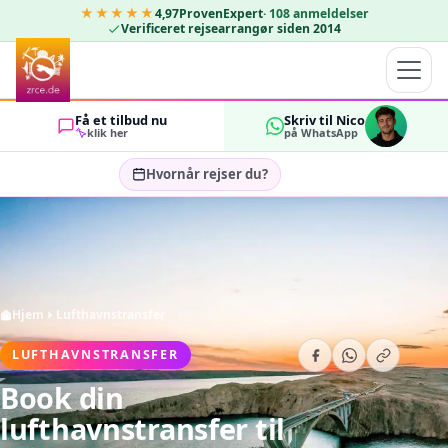
★★★★★
4,97
ProvenExpert
·
108
anmeldelser
Verificeret rejsearrangør siden 2014
Få et tilbud nu
Skriv til Nico
klik her
på WhatsApp
Hvornår rejser du?
Vælg rejsedatoer…
GÆSTER
OK
2
Hjem
Lufthavnstransfer
LUFTHAVNSTRANSFER
Book din
lufthavnstransfer til