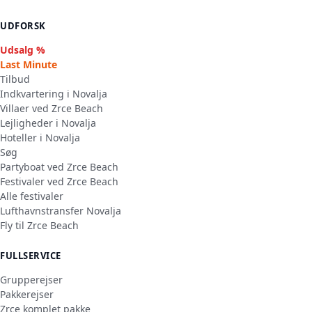
UDFORSK
Udsalg %
Last Minute
Tilbud
Indkvartering i Novalja
Villaer ved Zrce Beach
Lejligheder i Novalja
Hoteller i Novalja
Søg
Partyboat ved Zrce Beach
Festivaler ved Zrce Beach
Alle festivaler
Lufthavnstransfer Novalja
Fly til Zrce Beach
FULLSERVICE
Grupperejser
Pakkerejser
Zrce komplet pakke