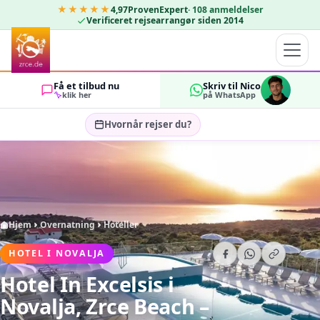
★★★★★
4,97
ProvenExpert
·
108
anmeldelser
Verificeret rejsearrangør siden 2014
Få et tilbud nu
Skriv til Nico
klik her
på WhatsApp
Hvornår rejser du?
Vælg rejsedatoer…
GÆSTER
OK
2
Hjem
Overnatning
Hoteller
HOTEL I NOVALJA
Hotel In Excelsis
i
Novalja, Zrce Beach –