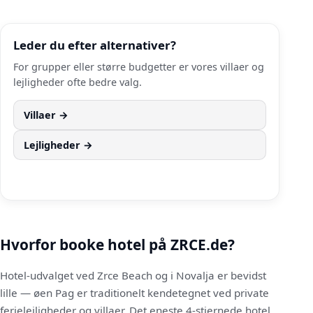
Leder du efter alternativer?
For grupper eller større budgetter er vores villaer og
lejligheder ofte bedre valg.
Villaer
→
Lejligheder
→
Søg alle
→
Hvorfor booke hotel på ZRCE.de?
Hotel-udvalget ved Zrce Beach og i Novalja er bevidst
lille — øen Pag er traditionelt kendetegnet ved private
ferielejligheder og villaer. Det eneste 4-stjernede hotel