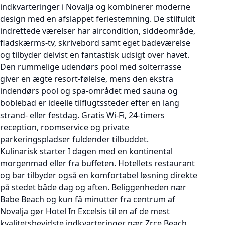
indkvarteringer i Novalja og kombinerer moderne
design med en afslappet feriestemning. De stilfuldt
indrettede værelser har aircondition, siddeområde,
fladskærms-tv, skrivebord samt eget badeværelse
og tilbyder delvist en fantastisk udsigt over havet.
Den rummelige udendørs pool med solterrasse
giver en ægte resort-følelse, mens den ekstra
indendørs pool og spa-området med sauna og
boblebad er ideelle tilflugtssteder efter en lang
strand- eller festdag. Gratis Wi-Fi, 24-timers
reception, roomservice og private
parkeringspladser fuldender tilbuddet.
Kulinarisk starter I dagen med en kontinental
morgenmad eller fra buffeten. Hotellets restaurant
og bar tilbyder også en komfortabel løsning direkte
på stedet både dag og aften. Beliggenheden nær
Babe Beach og kun få minutter fra centrum af
Novalja gør Hotel In Excelsis til en af de mest
kvalitetsbevidste indkvarteringer nær Zrce Beach.