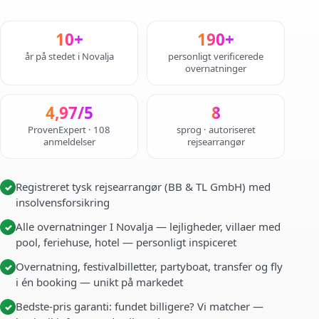
10+
190+
år på stedet i Novalja
personligt verificerede
overnatninger
4,97/5
8
ProvenExpert · 108
sprog · autoriseret
anmeldelser
rejsearrangør
Registreret tysk rejsearrangør (BB & TL GmbH) med
✓
insolvensforsikring
Alle overnatninger I Novalja — lejligheder, villaer med
✓
pool, feriehuse, hotel — personligt inspiceret
Overnatning, festivalbilletter, partyboat, transfer og fly
✓
i én booking — unikt på markedet
Bedste-pris garanti: fundet billigere? Vi matcher —
✓