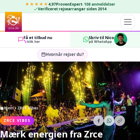
★★★★★
4,97
ProvenExpert
·
108
anmeldelser
Verificeret rejsearrangør siden 2014
Få et tilbud nu
Skriv til Nico
klik her
på WhatsApp
Hvornår rejser du?
Vælg rejsedatoer…
GÆSTER
OK
2
Hjem
ZRCE Vibes
ZRCE VIBES
Mærk energien fra Zrce