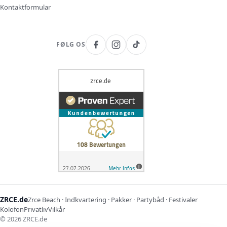
Kontaktformular
FØLG OS
ZRCE.de
Zrce Beach · Indkvartering · Pakker · Partybåd · Festivaler
Kolofon
Privatliv
Vilkår
©
2026
ZRCE.de