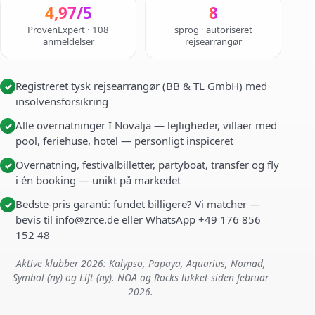
4,97/5
8
ProvenExpert · 108
sprog · autoriseret
anmeldelser
rejsearrangør
Registreret tysk rejsearrangør (BB & TL GmbH) med
✓
insolvensforsikring
Alle overnatninger I Novalja — lejligheder, villaer med
✓
pool, feriehuse, hotel — personligt inspiceret
Overnatning, festivalbilletter, partyboat, transfer og fly
✓
i én booking — unikt på markedet
Bedste-pris garanti: fundet billigere? Vi matcher —
✓
bevis til info@zrce.de eller WhatsApp +49 176 856
152 48
Aktive klubber 2026: Kalypso, Papaya, Aquarius, Nomad,
Symbol (ny) og Lift (ny). NOA og Rocks lukket siden februar
2026.