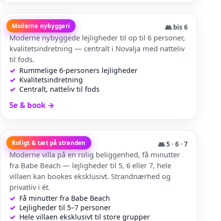
Marimela
Moderne nybyggeri
👥
bis 6
Moderne nybyggede lejligheder til op til 6 personer,
kvalitetsindretning — centralt i Novalja med natteliv
til fods.
Rummelige 6-personers lejligheder
Kvalitetsindretning
Centralt, natteliv til fods
Se & book
→
Villa Adria
Roligt & tæt på stranden
👥
5 · 6 · 7
Moderne villa på en rolig beliggenhed, få minutter
fra Babe Beach — lejligheder til 5, 6 eller 7, hele
villaen kan bookes eksklusivt. Strandnærhed og
privatliv i ét.
Få minutter fra Babe Beach
Lejligheder til 5–7 personer
Hele villaen eksklusivt til store grupper