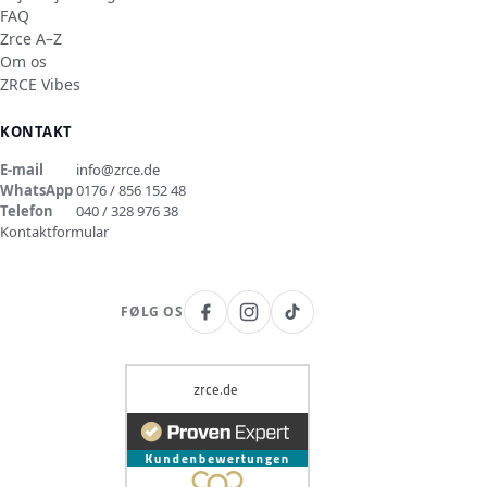
FAQ
Zrce A–Z
Om os
ZRCE Vibes
KONTAKT
E-mail
info@zrce.de
WhatsApp
0176 / 856 152 48
Telefon
040 / 328 976 38
Kontaktformular
FØLG OS