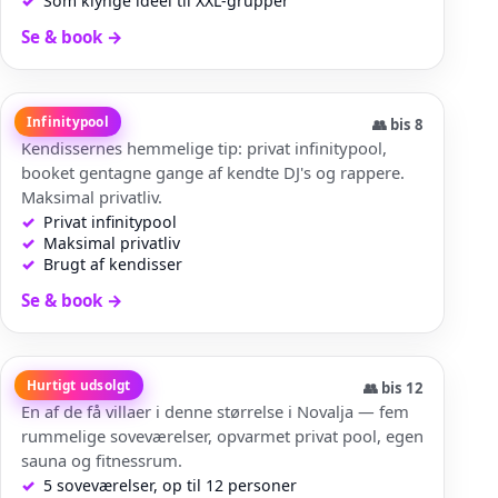
Som klynge ideel til XXL-grupper
Se & book
→
Villa Sara
Infinitypool
👥
bis 8
Kendissernes hemmelige tip: privat infinitypool,
booket gentagne gange af kendte DJ's og rappere.
Maksimal privatliv.
Privat infinitypool
Maksimal privatliv
Brugt af kendisser
Se & book
→
Villa Luna
Hurtigt udsolgt
👥
bis 12
En af de få villaer i denne størrelse i Novalja — fem
rummelige soveværelser, opvarmet privat pool, egen
sauna og fitnessrum.
5 soveværelser, op til 12 personer