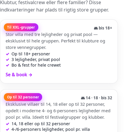
Klubtur, festivalcrew eller flere familier? Disse
indkvarteringer har plads til rigtig store grupper.
Villa Zora
Til XXL-grupper
👥
bis 18+
Stor villa med tre lejligheder og privat pool —
eksklusivt til hele gruppen. Perfekt til klubture og
store vennegrupper.
Op til 18+ personer
3 lejligheder, privat pool
Bo & fest for hele crewet
Se & book
→
Villa Twins
Op til 32 personer
👥
14 · 18 · bis 32
Eksklusive villaer til 14, 18 eller op til 32 personer,
opdelt i moderne 4- og 6-personers lejligheder med
pool pr. villa. Ideelt til festivalgrupper og klubber.
14, 18 eller op til 32 personer
4-/6-personers lejligheder, pool pr. villa