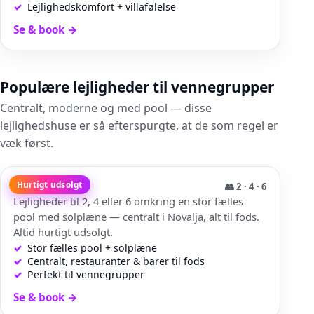
Lejlighedskomfort + villafølelse
Se & book
→
Populære lejligheder til vennegrupper
Centralt, moderne og med pool — disse
lejlighedshuse er så efterspurgte, at de som regel er
væk først.
Pool Maris
Hurtigt udsolgt
👥
2 · 4 · 6
Lejligheder til 2, 4 eller 6 omkring en stor fælles
pool med solplæne — centralt i Novalja, alt til fods.
Altid hurtigt udsolgt.
Stor fælles pool + solplæne
Centralt, restauranter & barer til fods
Perfekt til vennegrupper
Se & book
→