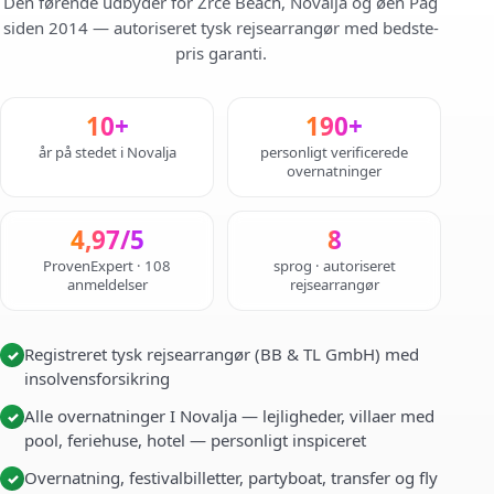
Den førende udbyder for Zrce Beach, Novalja og øen Pag
siden 2014 — autoriseret tysk rejsearrangør med bedste-
pris garanti.
10+
190+
år på stedet i Novalja
personligt verificerede
overnatninger
4,97/5
8
ProvenExpert · 108
sprog · autoriseret
anmeldelser
rejsearrangør
Registreret tysk rejsearrangør (BB & TL GmbH) med
✓
insolvensforsikring
Alle overnatninger I Novalja — lejligheder, villaer med
✓
pool, feriehuse, hotel — personligt inspiceret
Overnatning, festivalbilletter, partyboat, transfer og fly
✓