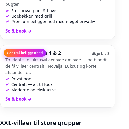
bugten.
Stor privat pool & have
Udekøkken med grill
Premium beliggenhed med meget privatliv
Se & book
→
Nova Excellence 1 & 2
Central beliggenhed
👥
je bis 8
To identiske luksusvillaer side om side — og blandt
de få villaer centralt i Novalja. Luksus og korte
afstande i ét.
Privat pool
Centralt — alt til fods
Moderne og eksklusivt
Se & book
→
XXL-villaer til store grupper