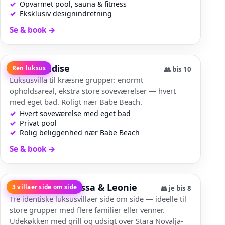
Opvarmet pool, sauna & fitness
Eksklusiv designindretning
Se & book
→
Villa Paradise
Ren luksus
👥
bis 10
Luksusvilla til kræsne grupper: enormt
opholdsareal, ekstra store soveværelser — hvert
med eget bad. Roligt nær Babe Beach.
Hvert soveværelse med eget bad
Privat pool
Rolig beliggenhed nær Babe Beach
Se & book
→
Villa Danijela, Cissa & Leonie
3 villaer side om side
👥
je bis 8
Tre identiske luksusvillaer side om side — ideelle til
store grupper med flere familier eller venner.
Udekøkken med grill og udsigt over Stara Novalja-