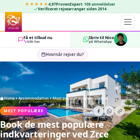
★★★★★
4,97
ProvenExpert
·
108
anmeldelser
Verificeret rejsearrangør siden 2014
Få et tilbud nu
Skriv til Nico
klik her
på WhatsApp
Hvornår rejser du?
Vælg rejsedatoer…
GÆSTER
OK
2
Home
Accommodation
Most popular accommodation
MEST POPULÆRE
Book de mest populære
indkvarteringer ved Zrce