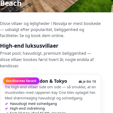
Beach
Disse villaer og lejligheder i Novalja er mest bookede
— udvalgt efter popularitet, beliggenhed og
faciliteter. Se og book dem online.
High-end luksusvillaer
Privat pool, havudsigt, premium beliggenhed —
disse villaer bookes først hvert år, nogle endda af
kendisser.
Villa Dubai, London & Tokyo
Kendisernes favorit
👥
je bis 10
Tre high-end villaer side om side — så smukke, at en
musikvideo med rapperen Kay One blev optaget her.
Med drømmeagtig havudsigt og solnedgang.
Havudsigt med solnedgang
High-end indretning