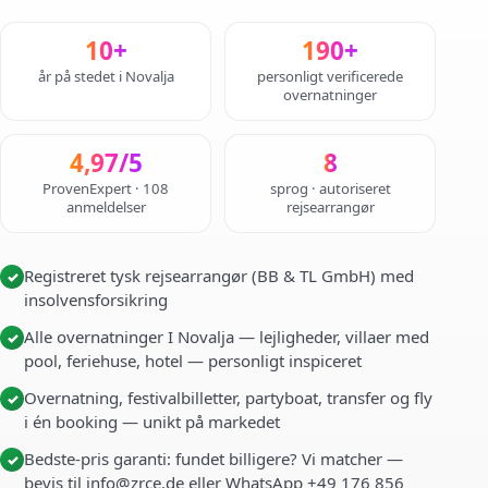
10+
190+
år på stedet i Novalja
personligt verificerede
overnatninger
4,97/5
8
ProvenExpert · 108
sprog · autoriseret
anmeldelser
rejsearrangør
Registreret tysk rejsearrangør (BB & TL GmbH) med
✓
insolvensforsikring
Alle overnatninger I Novalja — lejligheder, villaer med
✓
pool, feriehuse, hotel — personligt inspiceret
Overnatning, festivalbilletter, partyboat, transfer og fly
✓
i én booking — unikt på markedet
Bedste-pris garanti: fundet billigere? Vi matcher —
✓
bevis til info@zrce.de eller WhatsApp +49 176 856