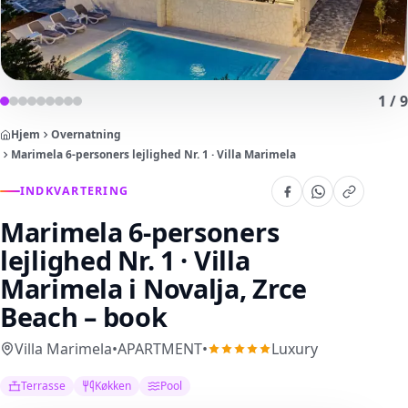
1
/
9
Hjem
Overnatning
Marimela 6-personers lejlighed Nr. 1 · Villa Marimela
INDKVARTERING
Marimela 6-personers
lejlighed Nr. 1 · Villa
Marimela
i Novalja, Zrce
Beach – book
Villa Marimela
•
APARTMENT
•
Luxury
Terrasse
Køkken
Pool