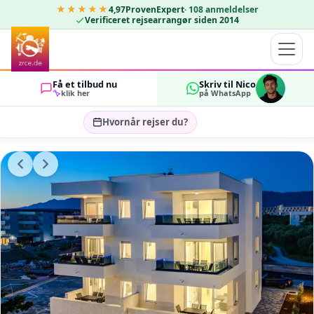
★★★★★
4,97
ProvenExpert
·
108
anmeldelser
Verificeret rejsearrangør siden 2014
Få et tilbud nu
Skriv til Nico
klik her
på WhatsApp
Hvornår rejser du?
Vælg rejsedatoer…
GÆSTER
OK
2