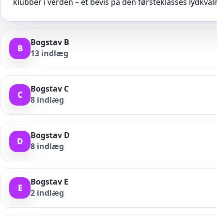
klubber i verden – et bevis på den førsteklasses lydkva
sit højkvalitets lydsystem og har gennem årene etabler
ved Zrce Beach. Internationale DJs og et loyalt fællessk
Bogstav B
B
13
indlæg
Bogstav C
C
8
indlæg
Bogstav D
D
8
indlæg
Bogstav E
E
2
indlæg