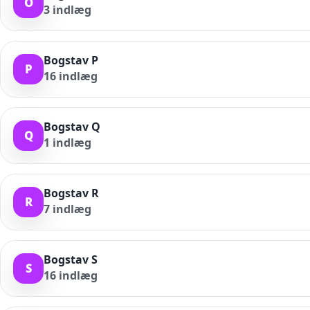
O
3
indlæg
Bogstav P
P
16
indlæg
Bogstav Q
Q
1
indlæg
Bogstav R
R
7
indlæg
Bogstav S
S
16
indlæg