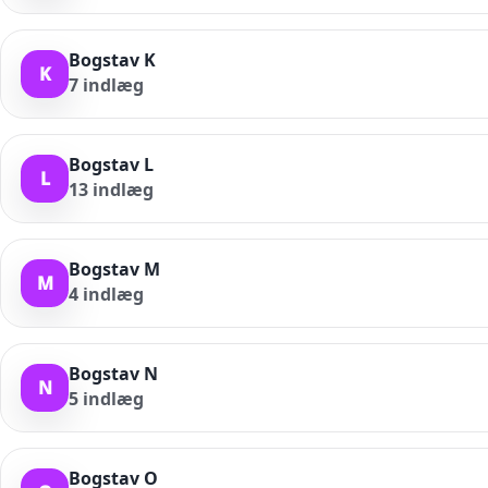
Bogstav K
K
7
indlæg
Bogstav L
L
13
indlæg
Bogstav M
M
4
indlæg
Bogstav N
N
5
indlæg
Bogstav O