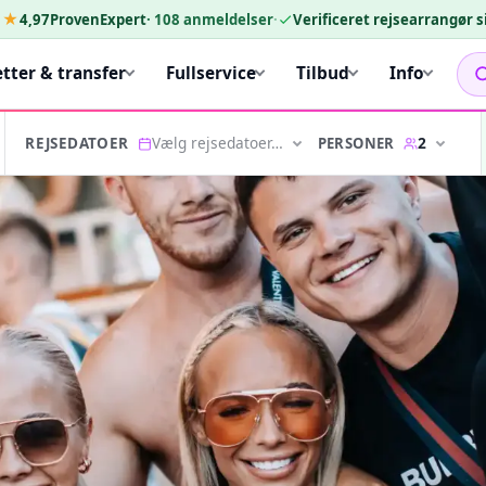
★★
4,97
ProvenExpert
·
108
anmeldelser
·
Verificeret rejsearrangør 
etter & transfer
Fullservice
Tilbud
Info
Vælg rejsedatoer…
2
PERSONER
REJSEDATOER