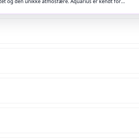
litet og den unikke atmosfære. Aquarius er kendt for
et sig som en topadresse for techno- og house-events
ab gør hver aften til en oplevelse. Læs…