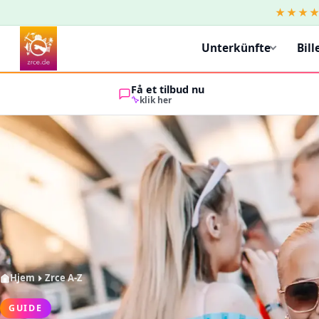
★★★
Unterkünfte
Bill
Få et tilbud nu
klik her
Hjem
Zrce A-Z
GUIDE