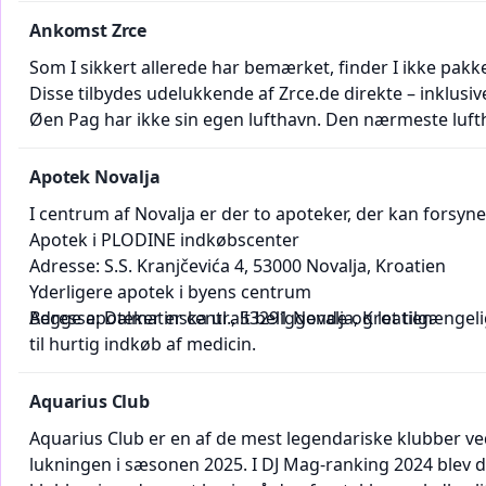
under jeres Zrce-ferie. Ajvar hører simpelthen til Kroa
Ankomst Zrce
Som I sikkert allerede har bemærket, finder I ikke pakke
Disse tilbydes udelukkende af Zrce.de direkte – inklusiv
Øen Pag har ikke sin egen lufthavn. Den nærmeste lufth
med vores partner-taxavirksomhed til Novalja og Zrce 
for at nå øen Pag: I nord med færge fra Prizna til Ziglje
Apotek Novalja
I centrum af Novalja er der to apoteker, der kan forsyn
Apotek i PLODINE indkøbscenter
Adresse: S.S. Kranjčevića 4, 53000 Novalja, Kroatien
Yderligere apotek i byens centrum
Adresse: Dalmatinska ul., 53291 Novalja, Kroatien
Begge apoteker er centralt beliggende og let tilgængeli
til hurtig indkøb af medicin.
Aquarius Club
Aquarius Club er en af de mest legendariske klubber ved
lukningen i sæsonen 2025. I DJ Mag-ranking 2024 blev