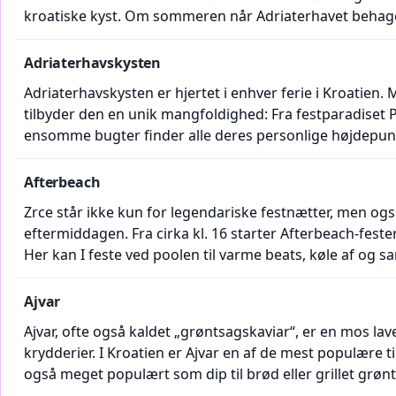
kroatiske kyst. Om sommeren når Adriaterhavet behageli
perfekt til svømning, snorkling og afkøling mellem fest
klart – ideelle forhold til at tanke ny energi i løbet af 
Adriaterhavskysten
Adriaterhavskysten er hjertet i enhver ferie i Kroatie
tilbyder den en unik mangfoldighed: Fra festparadiset P
ensomme bugter finder alle deres personlige højdepunk
snorkling, vandring & mountainbiking eller sejlads & van
søger variation. Selvfølgelig er der ikke noget sted, hv
Afterbeach
Zrce står ikke kun for legendariske festnætter, men o
eftermiddagen. Fra cirka kl. 16 starter Afterbeach-feste
Her kan I feste ved poolen til varme beats, køle af og 
aftenen. Fra vilde poolfester til afslappede shisha-loun
ned, forvandles poolerne ved Afterbeach-festerne til da
Ajvar
Ajvar, ofte også kaldet „grøntsagskaviar“, er en mos lav
krydderier. I Kroatien er Ajvar en af de mest populære t
også meget populært som dip til brød eller grillet grøn
finder I lækker Ajvar i forskellige varianter – fra mild t