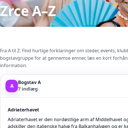
Zrce A–Z
Fra A til Z: Find hurtige forklaringer om steder, events, klu
bogstavgruppe for at gennemse emner, læs en kort forhåndsv
information.
Bogstav A
A
7
indlæg
Adriaterhavet
Adriaterhavet er den nordøstlige arm af Middelhavet og 
adskiller den italienske halvø fra Balkanhalvøen og er ke