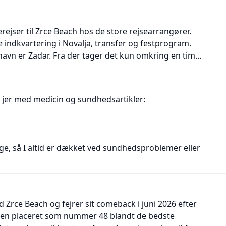
tien og fuldender mange retter…
rejser til Zrce Beach hos de store rejsearrangører.
e indkvartering i Novalja, transfer og festprogram.
avn er Zadar. Fra der tager det kun omkring en time
Beach. Den, der ankommer med bil, har to muligheder
n (køretid ca. 15 minutter,…
e jer med medicin og sundhedsartikler:
ge, så I altid er dækket ved sundhedsproblemer eller
 Zrce Beach og fejrer sit comeback i juni 2026 efter
 den placeret som nummer 48 blandt de bedste