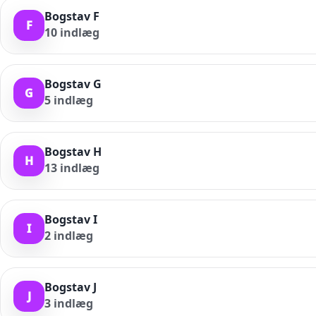
Bogstav F
F
10
indlæg
Bogstav G
G
5
indlæg
Bogstav H
H
13
indlæg
Bogstav I
I
2
indlæg
Bogstav J
J
3
indlæg