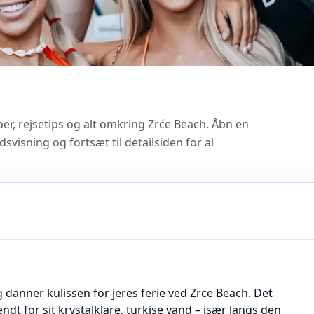
bber, rejsetips og alt omkring Zrće Beach. Åbn en
isning og fortsæt til detailsiden for al
danner kulissen for jeres ferie ved Zrce Beach. Det
ndt for sit krystalklare, turkise vand – især langs den