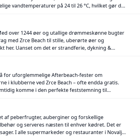
ge vandtemperaturer på 24 til 26 °C, hvilket gør det
sessionerne. Vandet ved Zrce Beach er særligt rent og
dagen. Adriaterhavet…
n. Med over 1244 øer og utallige drømmeskønne bugter
ag med Zrce Beach til stille, uberørte øer og
t her. Uanset om det er strandferie, dykning &
dsport – Adriaterhavet er et paradis for alle, der
or I kan feste så legendarisk som…
gså for uforglemmelige Afterbeach-fester om
rne i klubberne ved Zrce Beach – ofte endda gratis.
samtidig komme i den perfekte feststemning til
ger er der noget for enhver smag. Så snart solen går
nsegulve. Så fortsætter festen sømløst ind i…
et af peberfrugter, auberginer og forskellige
ilbehør og serveres næsten til enhver kødret. Det er
tsager. I alle supermarkeder og restauranter i Novalja
il stærk. Glem derfor ikke at prøve denne specialitet