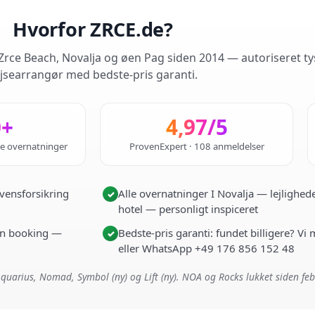
Hvorfor ZRCE.de?
rce Beach, Novalja og øen Pag siden 2014 — autoriseret ty
jsearrangør med bedste-pris garanti.
0+
4,97/5
de overnatninger
ProvenExpert · 108 anmeldelser
vensforsikring
Alle overnatninger I Novalja — lejlighede
✓
hotel — personligt inspiceret
i én booking —
Bedste-pris garanti: fundet billigere? Vi
✓
eller WhatsApp +49 176 856 152 48
quarius, Nomad, Symbol (ny) og Lift (ny). NOA og Rocks lukket siden fe