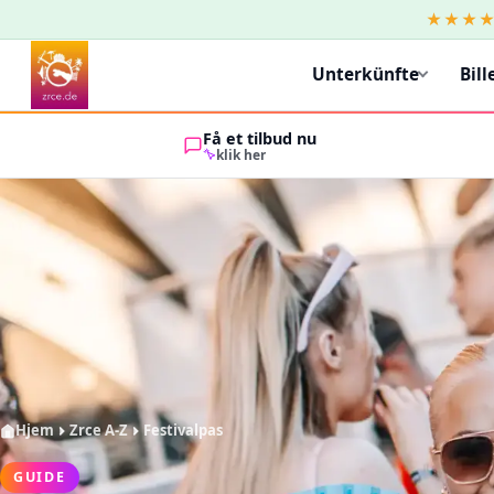
★★★
Unterkünfte
Bill
Få et tilbud nu
klik her
Hjem
Zrce A-Z
Festivalpas
GUIDE