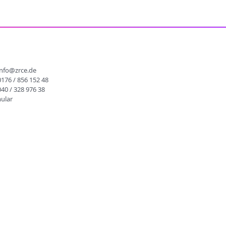
info@zrce.de
0176 / 856 152 48
040 / 328 976 38
ular