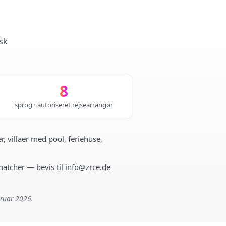
sk
8
sprog · autoriseret rejsearrangør
r, villaer med pool, feriehuse,
 matcher — bevis til info@zrce.de
bruar 2026.