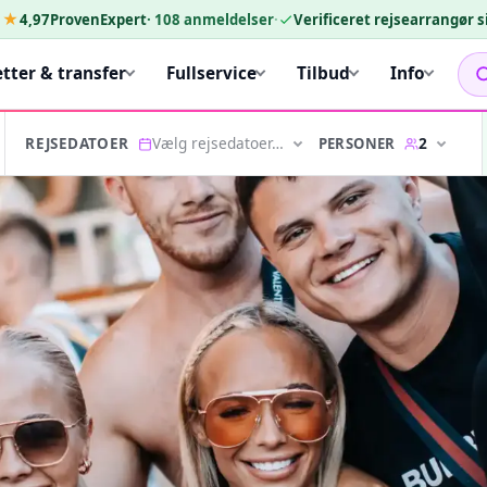
★★
4,97
ProvenExpert
·
108
anmeldelser
·
Verificeret rejsearrangør 
etter & transfer
Fullservice
Tilbud
Info
Vælg rejsedatoer…
2
PERSONER
REJSEDATOER