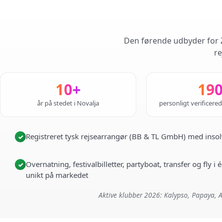
Den førende udbyder for Z
re
10+
19
år på stedet i Novalja
personligt verificere
Registreret tysk rejsearrangør (BB & TL GmbH) med insol
✓
Overnatning, festivalbilletter, partyboat, transfer og fly 
✓
unikt på markedet
Aktive klubber 2026: Kalypso, Papaya, A