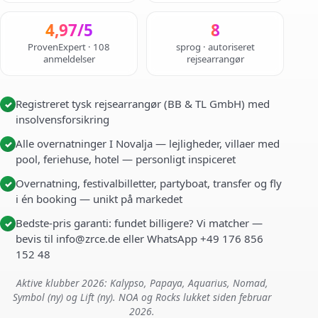
4,97/5
8
ProvenExpert · 108
sprog · autoriseret
anmeldelser
rejsearrangør
Registreret tysk rejsearrangør (BB & TL GmbH) med
✓
insolvensforsikring
Alle overnatninger I Novalja — lejligheder, villaer med
✓
pool, feriehuse, hotel — personligt inspiceret
Overnatning, festivalbilletter, partyboat, transfer og fly
✓
i én booking — unikt på markedet
Bedste-pris garanti: fundet billigere? Vi matcher —
✓
bevis til info@zrce.de eller WhatsApp +49 176 856
152 48
Aktive klubber 2026: Kalypso, Papaya, Aquarius, Nomad,
Symbol (ny) og Lift (ny). NOA og Rocks lukket siden februar
2026.