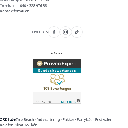
WhatsApp
0176 / 856 152 48
Telefon
040 / 328 976 38
Kontaktformular
FØLG OS
ZRCE.de
Zrce Beach · Indkvartering · Pakker · Partybåd · Festivaler
Kolofon
Privatliv
Vilkår