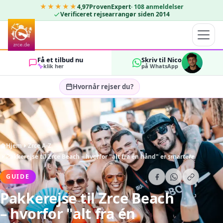
★★★★★
4,97
ProvenExpert
·
108
anmeldelser
Verificeret rejsearrangør siden 2014
Få et tilbud nu
Skriv til Nico
klik her
på WhatsApp
Hvornår rejser du?
Vælg rejsedatoer…
GÆSTER
OK
2
Hjem
Zrce A-Z
Pakkerejse til Zrce Beach – hvorfor "alt fra én hånd" er smartere
GUIDE
Pakkerejse til Zrce Beach
– hvorfor "alt fra én