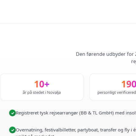
Den førende udbyder for Z
re
10+
19
år på stedet i Novalja
personligt verificere
Registreret tysk rejsearrangør (BB & TL GmbH) med insol
✓
Overnatning, festivalbilletter, partyboat, transfer og fly 
✓