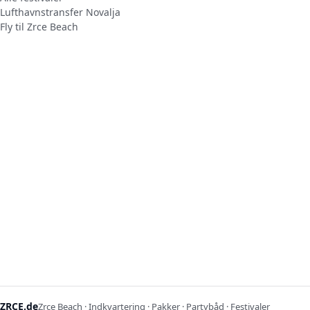
Lufthavnstransfer Novalja
Fly til Zrce Beach
ZRCE.de
Zrce Beach · Indkvartering · Pakker · Partybåd · Festivaler