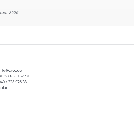
bruar 2026.
info@zrce.de
0176 / 856 152 48
040 / 328 976 38
ular