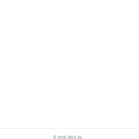
©
2026
ZRCE.de