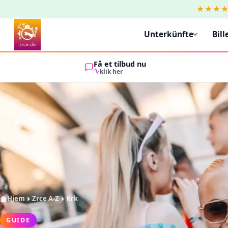
★★★
Unterkünfte
Bill
Få et tilbud nu
klik her
Hjem
Zrce A-Z
Krk
GUIDE