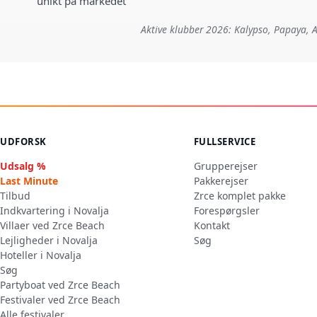
unikt på markedet
Aktive klubber 2026: Kalypso, Papaya, A
UDFORSK
FULLSERVICE
Udsalg %
Grupperejser
Last Minute
Pakkerejser
Tilbud
Zrce komplet pakke
Indkvartering i Novalja
Forespørgsler
Villaer ved Zrce Beach
Kontakt
Lejligheder i Novalja
Søg
Hoteller i Novalja
Søg
Partyboat ved Zrce Beach
Festivaler ved Zrce Beach
Alle festivaler