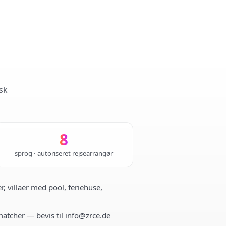
sk
8
sprog · autoriseret rejsearrangør
r, villaer med pool, feriehuse,
 matcher — bevis til info@zrce.de