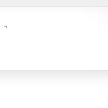
i ét.