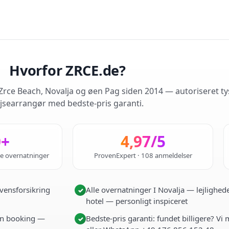
Hvorfor ZRCE.de?
rce Beach, Novalja og øen Pag siden 2014 — autoriseret ty
jsearrangør med bedste-pris garanti.
0+
4,97/5
de overnatninger
ProvenExpert · 108 anmeldelser
vensforsikring
Alle overnatninger I Novalja — lejlighede
✓
hotel — personligt inspiceret
i én booking —
Bedste-pris garanti: fundet billigere? Vi
✓