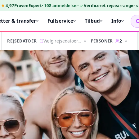
★★
4,97
ProvenExpert
·
108
anmeldelser
·
Verificeret rejsearrangør 
etter & transfer
Fullservice
Tilbud
Info
Vælg rejsedatoer…
2
PERSONER
REJSEDATOER