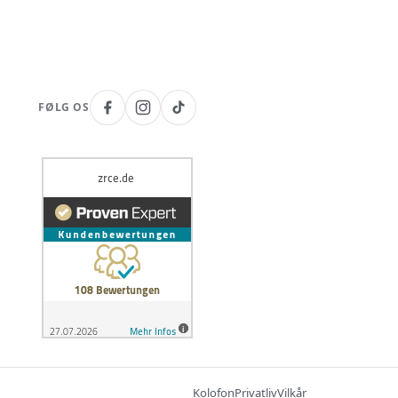
FØLG OS
Kolofon
Privatliv
Vilkår