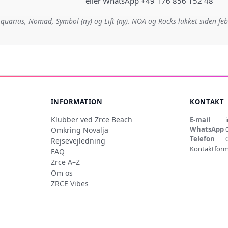
eller WhatsApp +49 176 856 152 48
quarius, Nomad, Symbol (ny) og Lift (ny). NOA og Rocks lukket siden fe
INFORMATION
KONTAKT
Klubber ved Zrce Beach
E-mail
WhatsApp
Omkring Novalja
Telefon
Rejsevejledning
Kontaktform
FAQ
Zrce A–Z
Om os
ZRCE Vibes