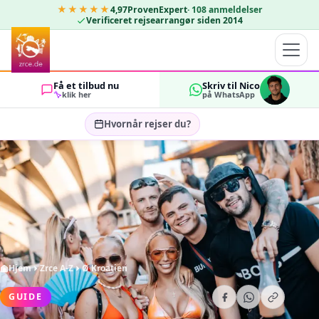
★★★★★
4,97
ProvenExpert
·
108
anmeldelser
Verificeret rejsearrangør siden 2014
Få et tilbud nu
Skriv til Nico
klik her
på WhatsApp
Hvornår rejser du?
Vælg rejsedatoer…
GÆSTER
OK
2
Hjem
Zrce A-Z
Ø Kroatien
GUIDE