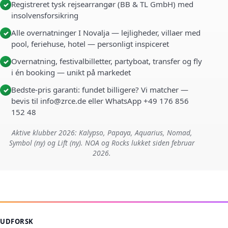
Registreret tysk rejsearrangør (BB & TL GmbH) med
✓
insolvensforsikring
Alle overnatninger I Novalja — lejligheder, villaer med
✓
pool, feriehuse, hotel — personligt inspiceret
Overnatning, festivalbilletter, partyboat, transfer og fly
✓
i én booking — unikt på markedet
Bedste-pris garanti: fundet billigere? Vi matcher —
✓
bevis til info@zrce.de eller WhatsApp +49 176 856
152 48
Aktive klubber 2026: Kalypso, Papaya, Aquarius, Nomad,
Symbol (ny) og Lift (ny). NOA og Rocks lukket siden februar
2026.
UDFORSK