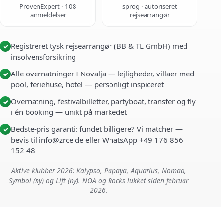
ProvenExpert · 108
sprog · autoriseret
anmeldelser
rejsearrangør
Registreret tysk rejsearrangør (BB & TL GmbH) med
✓
insolvensforsikring
Alle overnatninger I Novalja — lejligheder, villaer med
✓
pool, feriehuse, hotel — personligt inspiceret
Overnatning, festivalbilletter, partyboat, transfer og fly
✓
i én booking — unikt på markedet
Bedste-pris garanti: fundet billigere? Vi matcher —
✓
bevis til info@zrce.de eller WhatsApp +49 176 856
152 48
Aktive klubber 2026: Kalypso, Papaya, Aquarius, Nomad,
Symbol (ny) og Lift (ny). NOA og Rocks lukket siden februar
2026.