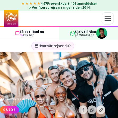
★★★★★
4,97
ProvenExpert
·
108
anmeldelser
Verificeret rejsearrangør siden 2014
Få et tilbud nu
Skriv til Nico
klik her
på WhatsApp
Hvornår rejser du?
Vælg rejsedatoer…
GÆSTER
OK
2
Hjem
Zrce A-Z
Vin Novalja
GUIDE