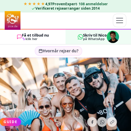
★★★★★
4,97
ProvenExpert
·
108
anmeldelser
Verificeret rejsearrangør siden 2014
Få et tilbud nu
Skriv til Nico
klik her
på WhatsApp
Hvornår rejser du?
Vælg rejsedatoer…
GÆSTER
OK
2
Hjem
Zrce A-Z
Jetski Zrce
GUIDE