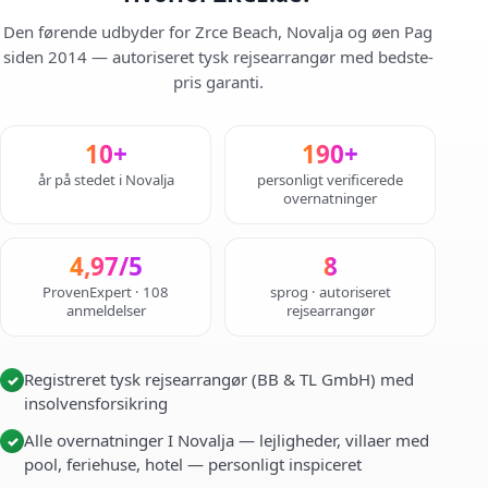
Den førende udbyder for Zrce Beach, Novalja og øen Pag
siden 2014 — autoriseret tysk rejsearrangør med bedste-
pris garanti.
10+
190+
år på stedet i Novalja
personligt verificerede
overnatninger
4,97/5
8
ProvenExpert · 108
sprog · autoriseret
anmeldelser
rejsearrangør
Registreret tysk rejsearrangør (BB & TL GmbH) med
✓
insolvensforsikring
Alle overnatninger I Novalja — lejligheder, villaer med
✓
pool, feriehuse, hotel — personligt inspiceret