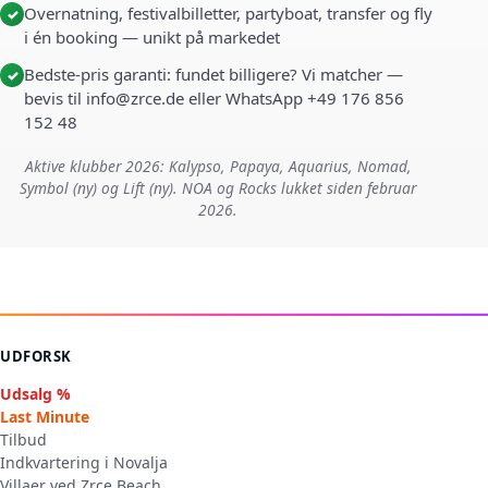
Overnatning, festivalbilletter, partyboat, transfer og fly
✓
i én booking — unikt på markedet
Bedste-pris garanti: fundet billigere? Vi matcher —
✓
bevis til info@zrce.de eller WhatsApp +49 176 856
152 48
Aktive klubber 2026: Kalypso, Papaya, Aquarius, Nomad,
Symbol (ny) og Lift (ny). NOA og Rocks lukket siden februar
2026.
UDFORSK
Udsalg %
Last Minute
Tilbud
Indkvartering i Novalja
Villaer ved Zrce Beach