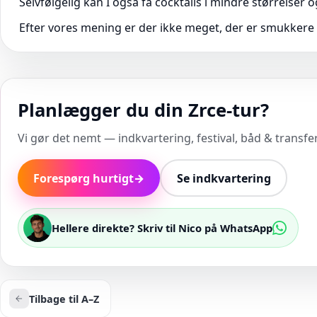
Selvfølgelig kan I også få cocktails i mindre størrelser og
Efter vores mening er der ikke meget, der er smukkere 
Planlægger du din Zrce-tur?
Vi gør det nemt — indkvartering, festival, båd & transfer 
Forespørg hurtigt
→
Se indkvartering
Hellere direkte? Skriv til Nico på WhatsApp
Tilbage til A–Z