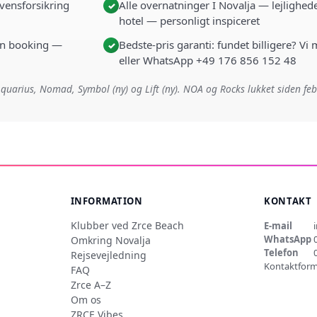
vensforsikring
Alle overnatninger I Novalja — lejlighede
✓
hotel — personligt inspiceret
i én booking —
Bedste-pris garanti: fundet billigere? Vi
✓
eller WhatsApp +49 176 856 152 48
quarius, Nomad, Symbol (ny) og Lift (ny). NOA og Rocks lukket siden fe
INFORMATION
KONTAKT
Klubber ved Zrce Beach
E-mail
WhatsApp
Omkring Novalja
Telefon
Rejsevejledning
Kontaktform
FAQ
Zrce A–Z
Om os
ZRCE Vibes