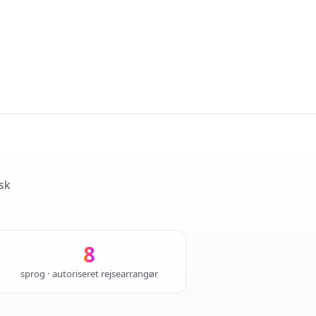
sk
8
sprog · autoriseret rejsearrangør