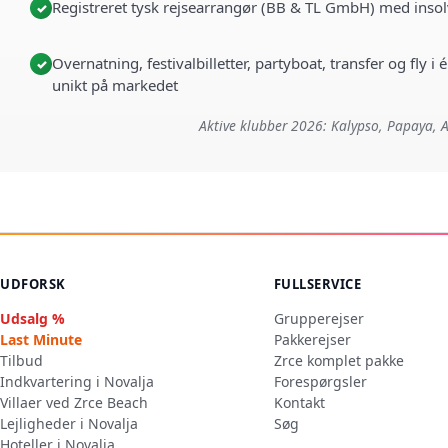
Registreret tysk rejsearrangør (BB & TL GmbH) med insol
✓
Overnatning, festivalbilletter, partyboat, transfer og fly 
✓
unikt på markedet
Aktive klubber 2026: Kalypso, Papaya, A
UDFORSK
FULLSERVICE
Udsalg %
Grupperejser
Last Minute
Pakkerejser
Tilbud
Zrce komplet pakke
Indkvartering i Novalja
Forespørgsler
Villaer ved Zrce Beach
Kontakt
Lejligheder i Novalja
Søg
Hoteller i Novalja