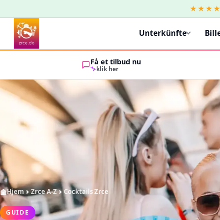
★★★
Unterkünfte
Bill
Få et tilbud nu
klik her
Hjem
Zrce A-Z
Cocktails Zrce
GUIDE