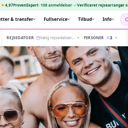
★★
4,97
ProvenExpert
·
108
anmeldelser
·
Verificeret rejsearrangør 
etter & transfer
Fullservice
Tilbud
Info
Vælg rejsedatoer…
2
PERSONER
REJSEDATOER