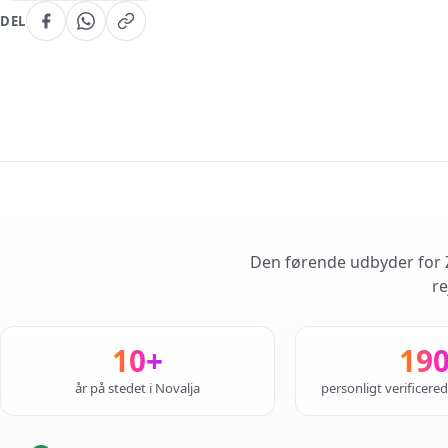
DEL
Den førende udbyder for Z
re
10+
19
år på stedet i Novalja
personligt verificere