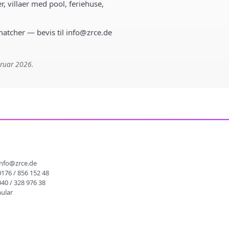
r, villaer med pool, feriehuse,
 matcher — bevis til info@zrce.de
bruar 2026.
info@zrce.de
0176 / 856 152 48
040 / 328 976 38
ular