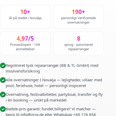
10+
190+
år på stedet i Novalja
personligt verificerede
overnatninger
4,97/5
8
ProvenExpert · 108
sprog · autoriseret
anmeldelser
rejsearrangør
Registreret tysk rejsearrangør (BB & TL GmbH) med
✓
insolvensforsikring
Alle overnatninger I Novalja — lejligheder, villaer med
✓
pool, feriehuse, hotel — personligt inspiceret
Overnatning, festivalbilletter, partyboat, transfer og fly
✓
i én booking — unikt på markedet
Bedste-pris garanti: fundet billigere? Vi matcher —
✓
bevis til info@zrce.de eller WhatsApp +49 176 856