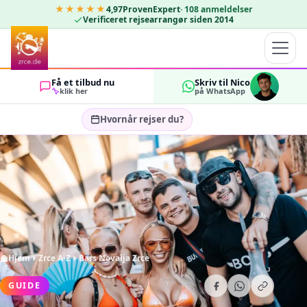
★★★★★
4,97
ProvenExpert
·
108
anmeldelser
Verificeret rejsearrangør siden 2014
Få et tilbud nu
Skriv til Nico
klik her
på WhatsApp
Hvornår rejser du?
Vælg rejsedatoer…
GÆSTER
OK
2
Hjem
Zrce A-Z
Bars Novalja Zrce
GUIDE