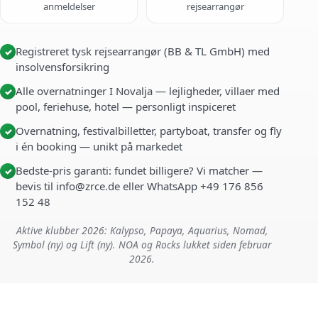
anmeldelser
rejsearrangør
Registreret tysk rejsearrangør (BB & TL GmbH) med
✓
insolvensforsikring
Alle overnatninger I Novalja — lejligheder, villaer med
✓
pool, feriehuse, hotel — personligt inspiceret
Overnatning, festivalbilletter, partyboat, transfer og fly
✓
i én booking — unikt på markedet
Bedste-pris garanti: fundet billigere? Vi matcher —
✓
bevis til info@zrce.de eller WhatsApp +49 176 856
152 48
Aktive klubber 2026: Kalypso, Papaya, Aquarius, Nomad,
Symbol (ny) og Lift (ny). NOA og Rocks lukket siden februar
2026.