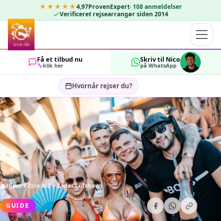
★★★★★
4,97
ProvenExpert
·
108
anmeldelser
Verificeret rejsearrangør siden 2014
Få et tilbud nu
Skriv til Nico
klik her
på WhatsApp
Hvornår rejser du?
Vælg rejsedatoer…
GÆSTER
OK
2
Hjem
Zrce A-Z
Zadar Lufthavn
GUIDE