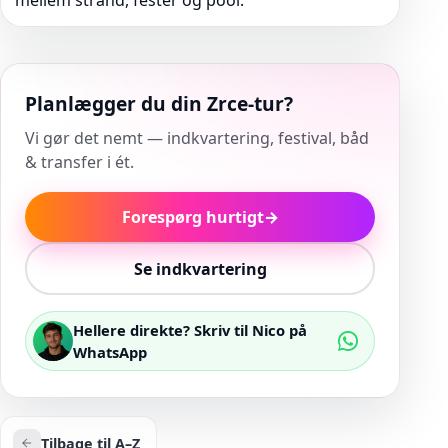
mellem strand, fester og pool.
Planlægger du din Zrce-tur?
Vi gør det nemt — indkvartering, festival, båd
& transfer i ét.
Forespørg hurtigt
→
Se indkvartering
Hellere direkte? Skriv til Nico på
WhatsApp
Tilbage til A–Z