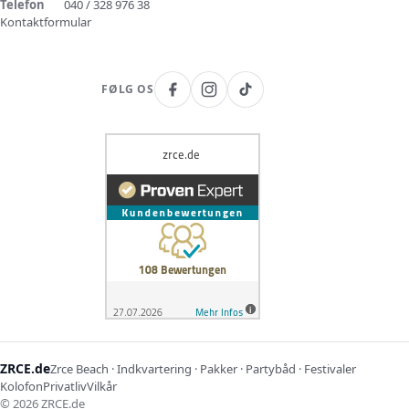
Telefon
040 / 328 976 38
Kontaktformular
FØLG OS
ZRCE.de
Zrce Beach · Indkvartering · Pakker · Partybåd · Festivaler
Kolofon
Privatliv
Vilkår
©
2026
ZRCE.de