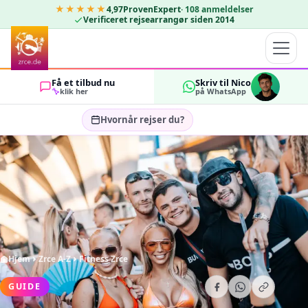
★★★★★
4,97
ProvenExpert
·
108
anmeldelser
Verificeret rejsearrangør siden 2014
Få et tilbud nu
Skriv til Nico
klik her
på WhatsApp
Hvornår rejser du?
Vælg rejsedatoer…
GÆSTER
OK
2
Hjem
Zrce A-Z
Fitness Zrce
GUIDE