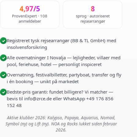
4,97/5
8
ProvenExpert · 108
sprog · autoriseret
anmeldelser
rejsearrangør
Registreret tysk rejsearrangør (BB & TL GmbH) med
✓
insolvensforsikring
Alle overnatninger I Novalja — lejligheder, villaer med
✓
pool, feriehuse, hotel — personligt inspiceret
Overnatning, festivalbilletter, partyboat, transfer og fly
✓
i én booking — unikt på markedet
Bedste-pris garanti: fundet billigere? Vi matcher —
✓
bevis til info@zrce.de eller WhatsApp +49 176 856
152 48
Aktive klubber 2026: Kalypso, Papaya, Aquarius, Nomad,
Symbol (ny) og Lift (ny). NOA og Rocks lukket siden februar
2026.