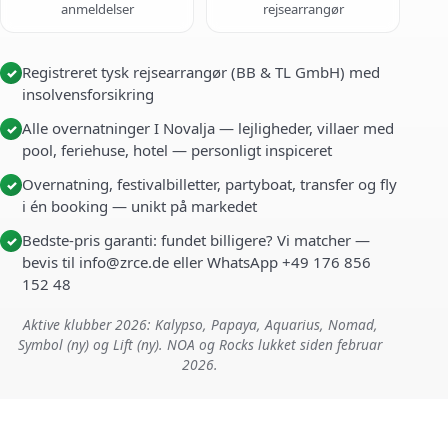
anmeldelser
rejsearrangør
Registreret tysk rejsearrangør (BB & TL GmbH) med
✓
insolvensforsikring
Alle overnatninger I Novalja — lejligheder, villaer med
✓
pool, feriehuse, hotel — personligt inspiceret
Overnatning, festivalbilletter, partyboat, transfer og fly
✓
i én booking — unikt på markedet
Bedste-pris garanti: fundet billigere? Vi matcher —
✓
bevis til info@zrce.de eller WhatsApp +49 176 856
152 48
Aktive klubber 2026: Kalypso, Papaya, Aquarius, Nomad,
Symbol (ny) og Lift (ny). NOA og Rocks lukket siden februar
2026.