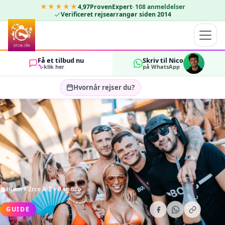
★★★★★
4,97
ProvenExpert
·
108
anmeldelser
Verificeret rejsearrangør siden 2014
Få et tilbud nu
Skriv til Nico
klik her
på WhatsApp
Hvornår rejser du?
Vælg rejsedatoer…
GÆSTER
OK
2
Hjem
Zrce A-Z
Pag Bro
GUIDE