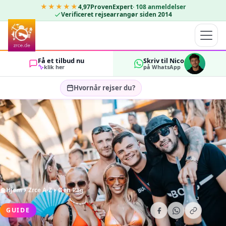
★★★★★
4,97
ProvenExpert
·
108
anmeldelser
Verificeret rejsearrangør siden 2014
Få et tilbud nu
Skriv til Nico
klik her
på WhatsApp
Hvornår rejser du?
Vælg rejsedatoer…
GÆSTER
OK
2
Hjem
Zrce A-Z
Øen Pag
GUIDE