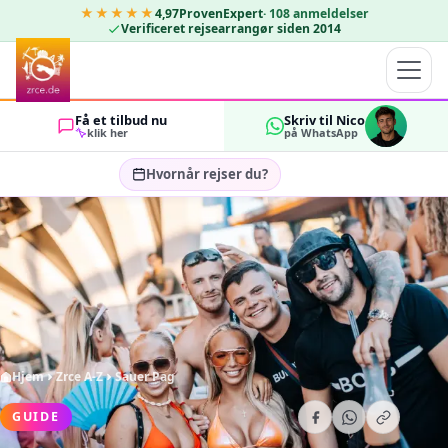
★★★★★
4,97
ProvenExpert
·
108
anmeldelser
Verificeret rejsearrangør siden 2014
Få et tilbud nu
Skriv til Nico
klik her
på WhatsApp
Hvornår rejser du?
Vælg rejsedatoer…
GÆSTER
OK
2
Hjem
Zrce A-Z
Sauer Pag
GUIDE