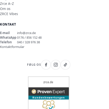
Zrce A–Z
Om os
ZRCE Vibes
KONTAKT
E-mail
info@zrce.de
WhatsApp
0176 / 856 152 48
Telefon
040 / 328 976 38
Kontaktformular
FØLG OS