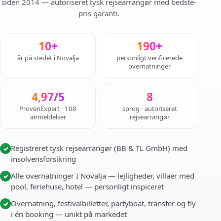
siden 2014 — autoriseret tysk rejsearrangør med bedste-
pris garanti.
10+
190+
år på stedet i Novalja
personligt verificerede
overnatninger
4,97/5
8
ProvenExpert · 108
sprog · autoriseret
anmeldelser
rejsearrangør
Registreret tysk rejsearrangør (BB & TL GmbH) med
✓
insolvensforsikring
Alle overnatninger I Novalja — lejligheder, villaer med
✓
pool, feriehuse, hotel — personligt inspiceret
Overnatning, festivalbilletter, partyboat, transfer og fly
✓
i én booking — unikt på markedet