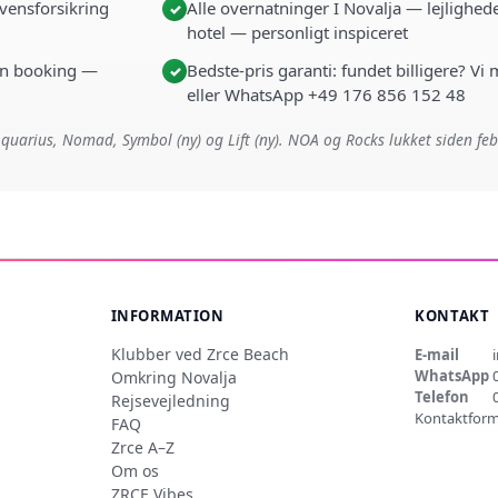
vensforsikring
Alle overnatninger I Novalja — lejlighede
✓
hotel — personligt inspiceret
i én booking —
Bedste-pris garanti: fundet billigere? Vi
✓
eller WhatsApp +49 176 856 152 48
quarius, Nomad, Symbol (ny) og Lift (ny). NOA og Rocks lukket siden fe
INFORMATION
KONTAKT
Klubber ved Zrce Beach
E-mail
WhatsApp
Omkring Novalja
Telefon
Rejsevejledning
Kontaktform
FAQ
Zrce A–Z
Om os
ZRCE Vibes