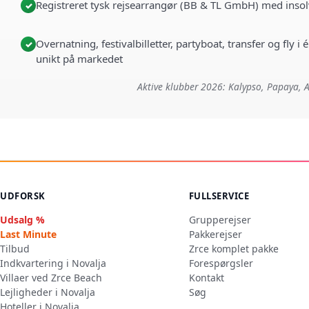
Registreret tysk rejsearrangør (BB & TL GmbH) med insol
✓
Overnatning, festivalbilletter, partyboat, transfer og fly 
✓
unikt på markedet
Aktive klubber 2026: Kalypso, Papaya, A
UDFORSK
FULLSERVICE
Udsalg %
Grupperejser
Last Minute
Pakkerejser
Tilbud
Zrce komplet pakke
Indkvartering i Novalja
Forespørgsler
Villaer ved Zrce Beach
Kontakt
Lejligheder i Novalja
Søg
Hoteller i Novalja