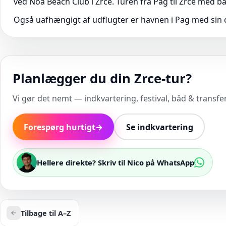
ved Noa Beach Club i Zrce. Turen fra Pag til Zrce med bå
Også uafhængigt af udflugter er havnen i Pag med sin
Planlægger du din Zrce-tur?
Vi gør det nemt — indkvartering, festival, båd & transfer 
Forespørg hurtigt
→
Se indkvartering
Hellere direkte? Skriv til Nico på WhatsApp
Tilbage til A–Z