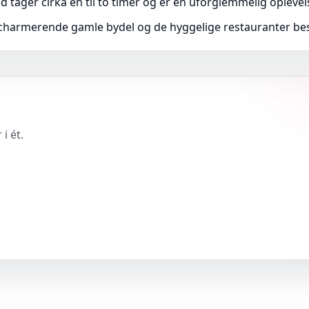
d tager cirka en til to timer og er en uforglemmelig oplevel
 charmerende gamle bydel og de hyggelige restauranter be
i ét.