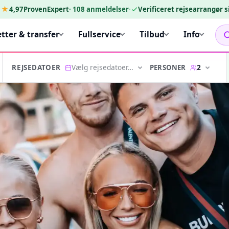
★★
4,97
ProvenExpert
·
108
anmeldelser
·
Verificeret rejsearrangør 
etter & transfer
Fullservice
Tilbud
Info
Vælg rejsedatoer…
2
PERSONER
REJSEDATOER