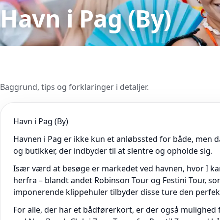
Havn i Pag (By)
Baggrund, tips og forklaringer i detaljer.
Havn i Pag (By)
Havnen i Pag er ikke kun et anløbssted for både, men d
og butikker, der indbyder til at slentre og opholde sig.
Især værd at besøge er markedet ved havnen, hvor I kan 
herfra – blandt andet Robinson Tour og Festini Tour, so
imponerende klippehuler tilbyder disse ture den perfekt
For alle, der har et bådførerkort, er der også mulighed 