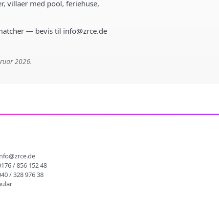
r, villaer med pool, feriehuse,
 matcher — bevis til info@zrce.de
bruar 2026.
info@zrce.de
0176 / 856 152 48
040 / 328 976 38
ular