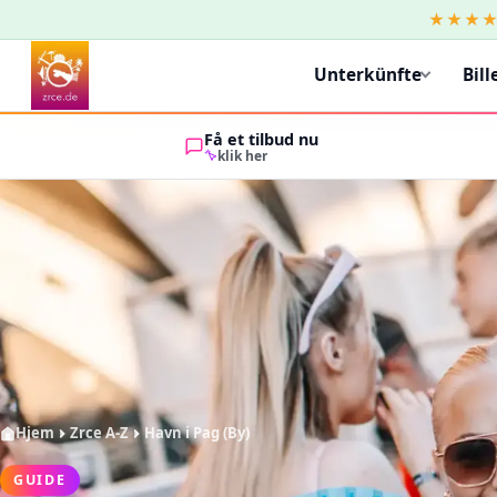
★★★
Unterkünfte
Bill
Få et tilbud nu
klik her
Hjem
Zrce A-Z
Havn i Pag (By)
GUIDE