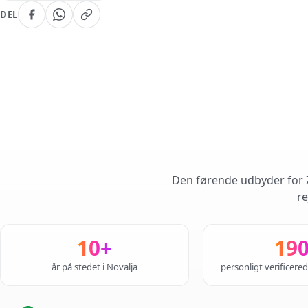
DEL
Den førende udbyder for Z
re
10+
19
år på stedet i Novalja
personligt verificere