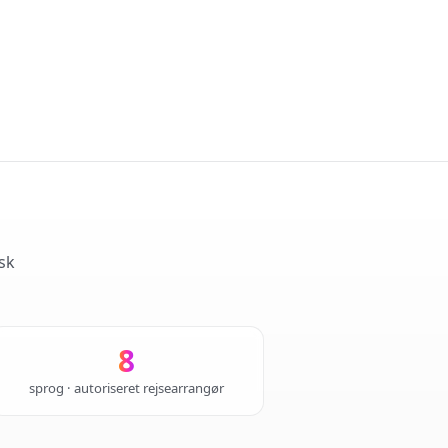
sk
8
sprog · autoriseret rejsearrangør