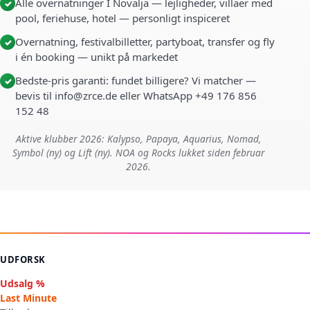
Alle overnatninger I Novalja — lejligheder, villaer med
✓
pool, feriehuse, hotel — personligt inspiceret
Overnatning, festivalbilletter, partyboat, transfer og fly
✓
i én booking — unikt på markedet
Bedste-pris garanti: fundet billigere? Vi matcher —
✓
bevis til info@zrce.de eller WhatsApp +49 176 856
152 48
Aktive klubber 2026: Kalypso, Papaya, Aquarius, Nomad,
Symbol (ny) og Lift (ny). NOA og Rocks lukket siden februar
2026.
UDFORSK
Udsalg %
Last Minute