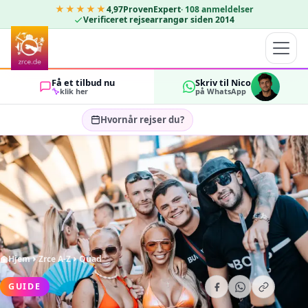
★★★★★
4,97
ProvenExpert
·
108
anmeldelser
Verificeret rejsearrangør siden 2014
Få et tilbud nu
Skriv til Nico
klik her
på WhatsApp
Hvornår rejser du?
Vælg rejsedatoer…
GÆSTER
OK
2
Hjem
Zrce A-Z
Quad
GUIDE