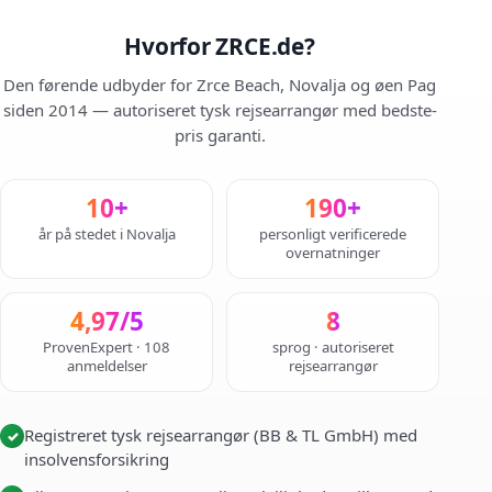
Hvorfor ZRCE.de?
Den førende udbyder for Zrce Beach, Novalja og øen Pag
siden 2014 — autoriseret tysk rejsearrangør med bedste-
pris garanti.
10+
190+
år på stedet i Novalja
personligt verificerede
overnatninger
4,97/5
8
ProvenExpert · 108
sprog · autoriseret
anmeldelser
rejsearrangør
Registreret tysk rejsearrangør (BB & TL GmbH) med
✓
insolvensforsikring