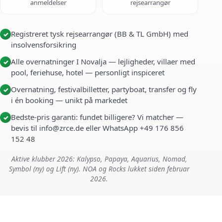
anmeldelser
rejsearrangør
Registreret tysk rejsearrangør (BB & TL GmbH) med
✓
insolvensforsikring
Alle overnatninger I Novalja — lejligheder, villaer med
✓
pool, feriehuse, hotel — personligt inspiceret
Overnatning, festivalbilletter, partyboat, transfer og fly
✓
i én booking — unikt på markedet
Bedste-pris garanti: fundet billigere? Vi matcher —
✓
bevis til info@zrce.de eller WhatsApp +49 176 856
152 48
Aktive klubber 2026: Kalypso, Papaya, Aquarius, Nomad,
Symbol (ny) og Lift (ny). NOA og Rocks lukket siden februar
2026.