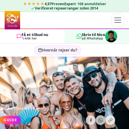
★★★★★
4,97
ProvenExpert
·
108
anmeldelser
Verificeret rejsearrangør siden 2014
Få et tilbud nu
Skriv til Nico
klik her
på WhatsApp
Hvornår rejser du?
Vælg rejsedatoer…
GÆSTER
OK
2
Hjem
Zrce A-Z
Camping
GUIDE