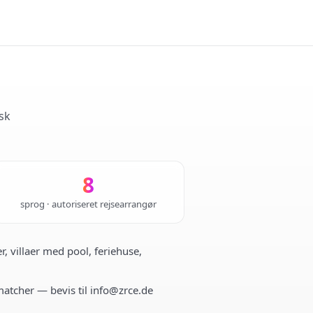
sk
8
sprog · autoriseret rejsearrangør
r, villaer med pool, feriehuse,
 matcher — bevis til info@zrce.de