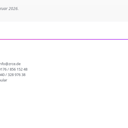
bruar 2026.
info@zrce.de
0176 / 856 152 48
040 / 328 976 38
ular