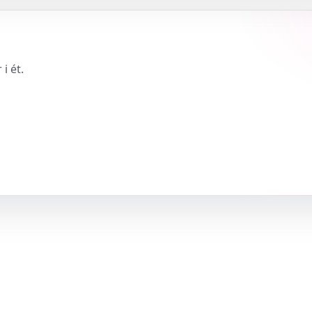
i ét.