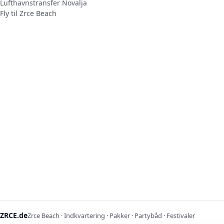
Lufthavnstransfer Novalja
Fly til Zrce Beach
ZRCE.de
Zrce Beach · Indkvartering · Pakker · Partybåd · Festivaler