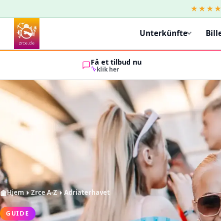
★★★
Unterkünfte
Bill
Få et tilbud nu
klik her
Hjem
Zrce A-Z
Adriaterhavet
GUIDE