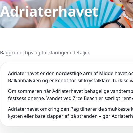
Adriaterhavet
Baggrund, tips og forklaringer i detaljer.
Adriaterhavet er den nordøstlige arm af Middelhavet og d
Balkanhalvøen og er kendt for sit krystalklare, turkise 
Om sommeren når Adriaterhavet behagelige vandtemperatu
festsessionerne. Vandet ved Zrce Beach er særligt rent og
Adriaterhavet omkring øen Pag tilhører de smukkeste ky
kysten eller bare slapper af på stranden – gør Adriaterh