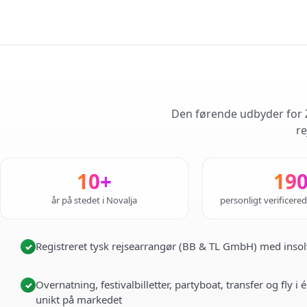
Den førende udbyder for Z
re
10+
19
år på stedet i Novalja
personligt verificere
Registreret tysk rejsearrangør (BB & TL GmbH) med insol
✓
Overnatning, festivalbilletter, partyboat, transfer og fly 
✓
unikt på markedet