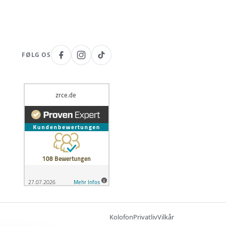
FØLG OS
Kolofon
Privatliv
Vilkår