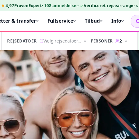
★★
4,97
ProvenExpert
·
108
anmeldelser
·
Verificeret rejsearrangør 
etter & transfer
Fullservice
Tilbud
Info
Vælg rejsedatoer…
2
PERSONER
REJSEDATOER