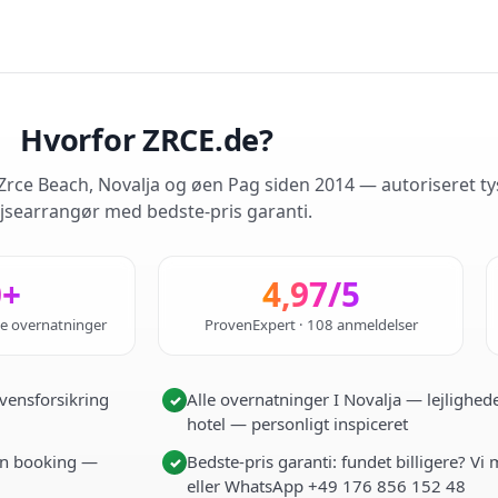
Hvorfor ZRCE.de?
rce Beach, Novalja og øen Pag siden 2014 — autoriseret ty
jsearrangør med bedste-pris garanti.
0+
4,97/5
de overnatninger
ProvenExpert · 108 anmeldelser
vensforsikring
Alle overnatninger I Novalja — lejlighede
✓
hotel — personligt inspiceret
i én booking —
Bedste-pris garanti: fundet billigere? Vi
✓
eller WhatsApp +49 176 856 152 48