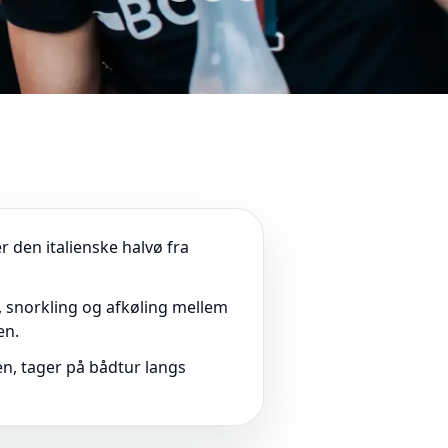
r den italienske halvø fra
, snorkling og afkøling mellem
en.
n, tager på bådtur langs