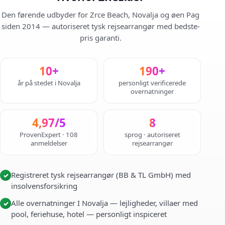
Den førende udbyder for Zrce Beach, Novalja og øen Pag
siden 2014 — autoriseret tysk rejsearrangør med bedste-
pris garanti.
10+
190+
år på stedet i Novalja
personligt verificerede
overnatninger
4,97/5
8
ProvenExpert · 108
sprog · autoriseret
anmeldelser
rejsearrangør
Registreret tysk rejsearrangør (BB & TL GmbH) med
✓
insolvensforsikring
Alle overnatninger I Novalja — lejligheder, villaer med
✓
pool, feriehuse, hotel — personligt inspiceret