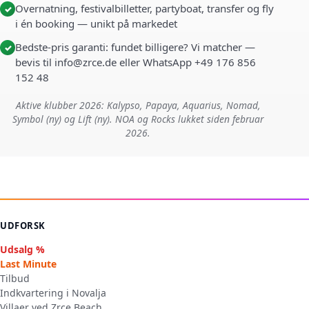
Overnatning, festivalbilletter, partyboat, transfer og fly
✓
i én booking — unikt på markedet
Bedste-pris garanti: fundet billigere? Vi matcher —
✓
bevis til info@zrce.de eller WhatsApp +49 176 856
152 48
Aktive klubber 2026: Kalypso, Papaya, Aquarius, Nomad,
Symbol (ny) og Lift (ny). NOA og Rocks lukket siden februar
2026.
UDFORSK
Udsalg %
Last Minute
Tilbud
Indkvartering i Novalja
Villaer ved Zrce Beach