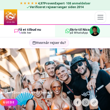
★★★★★
4,97
ProvenExpert
·
108
anmeldelser
Verificeret rejsearrangør siden 2014
Få et tilbud nu
Skriv til Nico
klik her
på WhatsApp
Hvornår rejser du?
Vælg rejsedatoer…
GÆSTER
OK
2
Hjem
Zrce A-Z
Fodbold Novalja
GUIDE