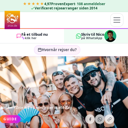
★★★★★
4,97
ProvenExpert
·
108
anmeldelser
Verificeret rejsearrangør siden 2014
Få et tilbud nu
Skriv til Nico
klik her
på WhatsApp
Hvornår rejser du?
Vælg rejsedatoer…
GÆSTER
OK
2
Hjem
Zrce A-Z
Underwater World Pag
GUIDE