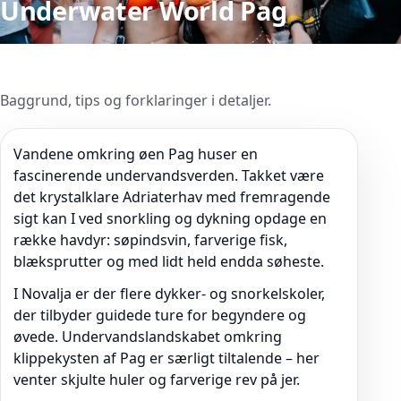
Underwater World Pag
Baggrund, tips og forklaringer i detaljer.
Vandene omkring øen Pag huser en
fascinerende undervandsverden. Takket være
det krystalklare Adriaterhav med fremragende
sigt kan I ved snorkling og dykning opdage en
række havdyr: søpindsvin, farverige fisk,
blæksprutter og med lidt held endda søheste.
I Novalja er der flere dykker- og snorkelskoler,
der tilbyder guidede ture for begyndere og
øvede. Undervandslandskabet omkring
klippekysten af Pag er særligt tiltalende – her
venter skjulte huler og farverige rev på jer.