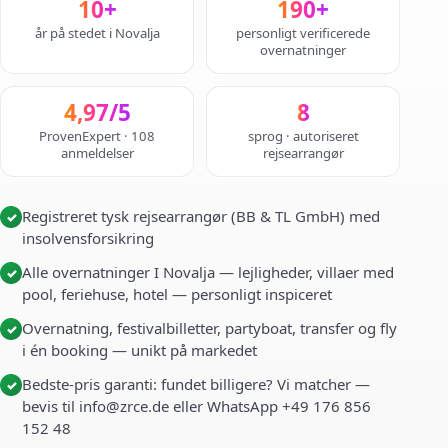
10+
190+
år på stedet i Novalja
personligt verificerede
overnatninger
4,97/5
8
ProvenExpert · 108
sprog · autoriseret
anmeldelser
rejsearrangør
Registreret tysk rejsearrangør (BB & TL GmbH) med
✓
insolvensforsikring
Alle overnatninger I Novalja — lejligheder, villaer med
✓
pool, feriehuse, hotel — personligt inspiceret
Overnatning, festivalbilletter, partyboat, transfer og fly
✓
i én booking — unikt på markedet
Bedste-pris garanti: fundet billigere? Vi matcher —
✓
bevis til info@zrce.de eller WhatsApp +49 176 856
152 48