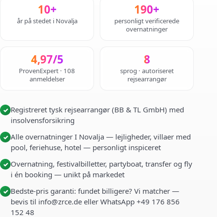
10+
190+
år på stedet i Novalja
personligt verificerede
overnatninger
4,97/5
8
ProvenExpert · 108
sprog · autoriseret
anmeldelser
rejsearrangør
Registreret tysk rejsearrangør (BB & TL GmbH) med
✓
insolvensforsikring
Alle overnatninger I Novalja — lejligheder, villaer med
✓
pool, feriehuse, hotel — personligt inspiceret
Overnatning, festivalbilletter, partyboat, transfer og fly
✓
i én booking — unikt på markedet
Bedste-pris garanti: fundet billigere? Vi matcher —
✓
bevis til info@zrce.de eller WhatsApp +49 176 856
152 48