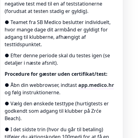
negative test med til en af teststationerne
(forudsat at testen stadig er gyldig).
● Teamet fra SB Medico beslutter individuelt,
hvor mange dage dit armbånd er gyldigt for
adgang til klubberne, afhængigt af
testtidspunktet.
● Efter denne periode skal du testes igen (se
detaljer i næste afsnit).
Procedure for gæster uden certifikat/test:
● Åbn din webbrowser, indtast
app.medico.hr
og følg instruktionerne.
● Vælg den ønskede testtype (hurtigtests er
godkendt som adgang til klubber på Zrće
Beach).
● I det sidste trin (hvor du går til betaling)
tilføjer du aktionskoden 100medi for at få en