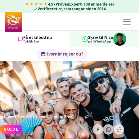
★★★★★
4,97
ProvenExpert
·
108
anmeldelser
Verificeret rejsearrangør siden 2014
Få et tilbud nu
Skriv til Nico
klik her
på WhatsApp
Hvornår rejser du?
Vælg rejsedatoer…
GÆSTER
OK
2
Hjem
Zrce A-Z
Corona Update Zrce
GUIDE