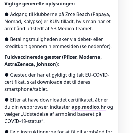
Vigtige generelle oplysninger:
● Adgang til klubberne på Zrce Beach (Papaya,
Nomad, Kalypso) er KUN tilladt, hvis man har et
armbånd udstedt af SB Medico-teamet.
● Betalingsmuligheden sker via debet- eller
kreditkort gennem hjemmesiden (se nedenfor).
Fuldvaccinerede gæster (Pfizer, Moderna,
AstraZeneca, Johnson):
● Gæster, der har et gyldigt digitalt EU-COVID-
certifikat, skal downloade det til deres
smartphone/tablet.
● Efter at have downloadet certifikatet, åbner
du din webbrowser, indtaster
app.medico.hr
og
vælger „Udstedelse af armbånd baseret på
COVID-19-status“.
● Følg instruktionerne for at få dit armbånd for