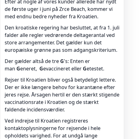
Efter at nogle af vores kunder allerede har nydt
de første uger i juni på Zrce Beach, kommer vi
med endnu bedre nyheder fra Kroatien.
Den kroatiske regering har besluttet, at fra 1. juli
falder alle regler vedrørende deltagerantal ved
store arrangementer. Det gælder kun det
europæiske grønne pas som adgangskriterium.
Der gælder altså de tre
G
's: Enten er
man
G
eneret,
G
evaccineret eller
G
etestet.
Rejser til Kroatien bliver også betydeligt lettere.
Der er ikke længere behov for karantæne efter
jeres rejse. Årsagen hertil er den stærkt stigende
vaccinationsrate i Kroatien og de stærkt
faldende incidensværdier.
Ved indrejse til Kroatien registreres
kontaktoplysningerne for rejsende i hele
opholdets varighed. For at undgå lange