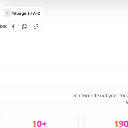
Tilbage til A–Z
DEL
Den førende udbyder for Z
re
10+
19