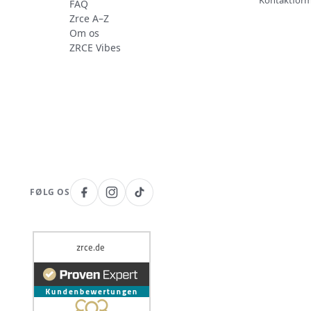
Kontaktform
FAQ
Zrce A–Z
Om os
ZRCE Vibes
FØLG OS