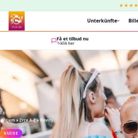
★★★
Unterkünfte
Bill
Få et tilbud nu
klik her
Hjem
Zrce A-Z
Rovinj
GUIDE