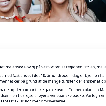
 det maleriske Rovinj på vestkysten af regionen Istrien, mel
det med fastlandet i det 18. århundrede. I dag er byen en 
mennesker på grund af de mange turister, der ønsker at op
enade og den romantiske gamle bydel. Gennem pladsen Mars
adser – en tidsrejse til byens venetianske epoke. Vartegn er 
 fantastisk udsigt over omgivelserne.