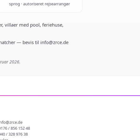
sprog · autoriseret rejsearrangør
r, villaer med pool, feriehuse,
 matcher — bevis til info@zrce.de
bruar 2026.
info@zrce.de
0176 / 856 152 48
040 / 328 976 38