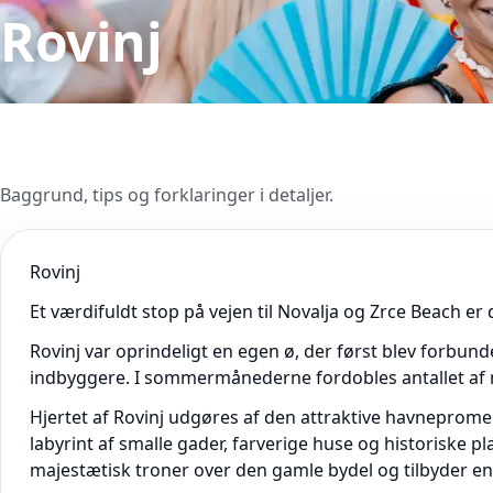
Rovinj
Baggrund, tips og forklaringer i detaljer.
Rovinj
Et værdifuldt stop på vejen til Novalja og Zrce Beach er
Rovinj var oprindeligt en egen ø, der først blev forbun
indbyggere. I sommermånederne fordobles antallet af 
Hjertet af Rovinj udgøres af den attraktive havneprom
labyrint af smalle gader, farverige huse og historiske pl
majestætisk troner over den gamle bydel og tilbyder en