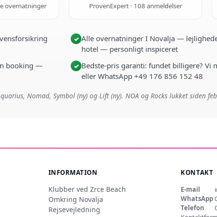
de overnatninger
ProvenExpert · 108 anmeldelser
vensforsikring
Alle overnatninger I Novalja — lejlighede
✓
hotel — personligt inspiceret
i én booking —
Bedste-pris garanti: fundet billigere? Vi
✓
eller WhatsApp +49 176 856 152 48
quarius, Nomad, Symbol (ny) og Lift (ny). NOA og Rocks lukket siden fe
INFORMATION
KONTAKT
Klubber ved Zrce Beach
E-mail
WhatsApp
Omkring Novalja
Telefon
Rejsevejledning