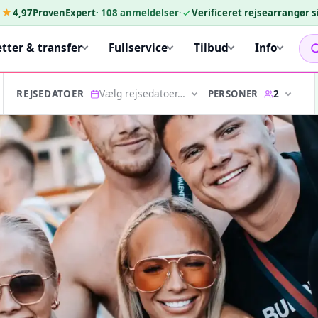
★★
4,97
ProvenExpert
·
108
anmeldelser
·
Verificeret rejsearrangør 
etter & transfer
Fullservice
Tilbud
Info
Vælg rejsedatoer…
2
PERSONER
REJSEDATOER