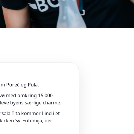
lem Poreč og Pula.
halvø med omkring 15.000
leve byens særlige charme.
ala Tita kommer I ind i et
kirken Sv. Eufemija, der