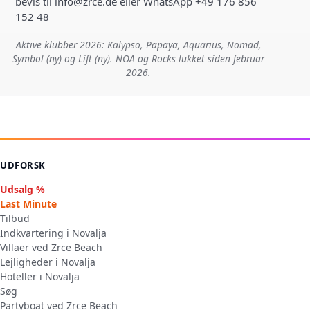
bevis til info@zrce.de eller WhatsApp +49 176 856
152 48
Aktive klubber 2026: Kalypso, Papaya, Aquarius, Nomad,
Symbol (ny) og Lift (ny). NOA og Rocks lukket siden februar
2026.
UDFORSK
Udsalg %
Last Minute
Tilbud
Indkvartering i Novalja
Villaer ved Zrce Beach
Lejligheder i Novalja
Hoteller i Novalja
Søg
Partyboat ved Zrce Beach