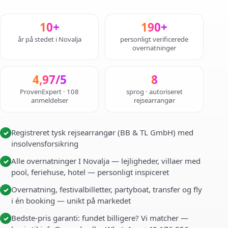
10+
190+
år på stedet i Novalja
personligt verificerede
overnatninger
4,97/5
8
ProvenExpert · 108
sprog · autoriseret
anmeldelser
rejsearrangør
Registreret tysk rejsearrangør (BB & TL GmbH) med
✓
insolvensforsikring
Alle overnatninger I Novalja — lejligheder, villaer med
✓
pool, feriehuse, hotel — personligt inspiceret
Overnatning, festivalbilletter, partyboat, transfer og fly
✓
i én booking — unikt på markedet
Bedste-pris garanti: fundet billigere? Vi matcher —
✓