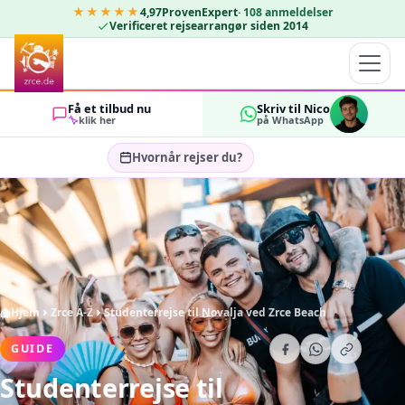
★★★★★
4,97
ProvenExpert
·
108
anmeldelser
Verificeret rejsearrangør siden 2014
Få et tilbud nu
Skriv til Nico
klik her
på WhatsApp
Hvornår rejser du?
Vælg rejsedatoer…
GÆSTER
OK
2
Hjem
Zrce A-Z
Studenterrejse til Novalja ved Zrce Beach
GUIDE
Studenterrejse til