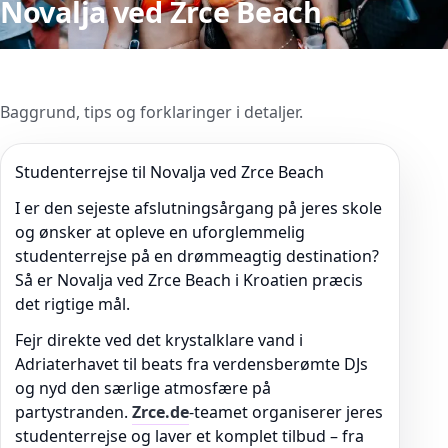
Novalja ved Zrce Beach
Baggrund, tips og forklaringer i detaljer.
Studenterrejse til Novalja ved Zrce Beach
I er den sejeste afslutningsårgang på jeres skole
og ønsker at opleve en uforglemmelig
studenterrejse på en drømmeagtig destination?
Så er Novalja ved Zrce Beach i Kroatien præcis
det rigtige mål.
Fejr direkte ved det krystalklare vand i
Adriaterhavet til beats fra verdensberømte DJs
og nyd den særlige atmosfære på
partystranden.
Zrce.de
-teamet organiserer jeres
studenterrejse og laver et komplet tilbud – fra