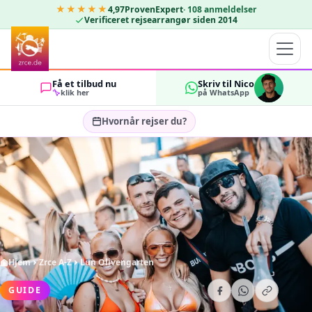
★★★★★
4,97
ProvenExpert
·
108
anmeldelser
Verificeret rejsearrangør siden 2014
Få et tilbud nu
Skriv til Nico
klik her
på WhatsApp
Hvornår rejser du?
Vælg rejsedatoer…
GÆSTER
OK
2
Hjem
Zrce A-Z
Lun Olivengarten
GUIDE