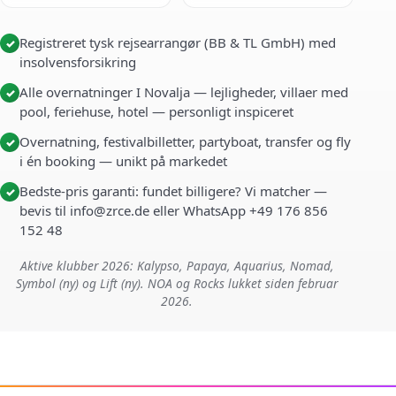
Registreret tysk rejsearrangør (BB & TL GmbH) med
✓
insolvensforsikring
Alle overnatninger I Novalja — lejligheder, villaer med
✓
pool, feriehuse, hotel — personligt inspiceret
Overnatning, festivalbilletter, partyboat, transfer og fly
✓
i én booking — unikt på markedet
Bedste-pris garanti: fundet billigere? Vi matcher —
✓
bevis til info@zrce.de eller WhatsApp +49 176 856
152 48
Aktive klubber 2026: Kalypso, Papaya, Aquarius, Nomad,
Symbol (ny) og Lift (ny). NOA og Rocks lukket siden februar
2026.