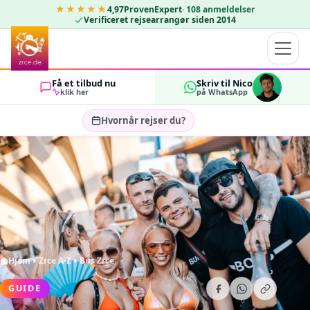
★★★★★
4,97
ProvenExpert
·
108
anmeldelser
Verificeret rejsearrangør siden 2014
Få et tilbud nu
Skriv til Nico
klik her
på WhatsApp
Hvornår rejser du?
Vælg rejsedatoer…
GÆSTER
OK
2
Hjem
Zrce A-Z
Bus Zrce
GUIDE