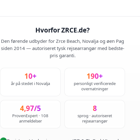
Hvorfor ZRCE.de?
Den førende udbyder for Zrce Beach, Novalja og øen Pag
siden 2014 — autoriseret tysk rejsearrangør med bedste-
pris garanti.
10+
190+
år på stedet i Novalja
personligt verificerede
overnatninger
4,97/5
8
ProvenExpert · 108
sprog · autoriseret
anmeldelser
rejsearrangør