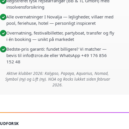
Registreret tysk rejsearrangør (BB & TL GmbH) med
✓
insolvensforsikring
Alle overnatninger I Novalja — lejligheder, villaer med
✓
pool, feriehuse, hotel — personligt inspiceret
Overnatning, festivalbilletter, partyboat, transfer og fly
✓
i én booking — unikt på markedet
Bedste-pris garanti: fundet billigere? Vi matcher —
✓
bevis til info@zrce.de eller WhatsApp +49 176 856
152 48
Aktive klubber 2026: Kalypso, Papaya, Aquarius, Nomad,
Symbol (ny) og Lift (ny). NOA og Rocks lukket siden februar
2026.
UDFORSK