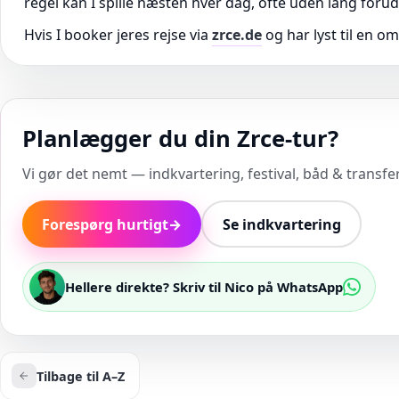
regel kan I spille næsten hver dag, ofte uden lang forudb
Hvis I booker jeres rejse via
zrce.de
og har lyst til en o
Planlægger du din Zrce-tur?
Vi gør det nemt — indkvartering, festival, båd & transfer 
Forespørg hurtigt
→
Se indkvartering
Hellere direkte? Skriv til Nico på WhatsApp
Tilbage til A–Z