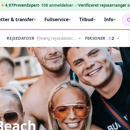
★★
4,97
ProvenExpert
·
108
anmeldelser
·
Verificeret rejsearrangør 
etter & transfer
Fullservice
Tilbud
Info
Vælg rejsedatoer…
2
PERSONER
REJSEDATOER
 Beach