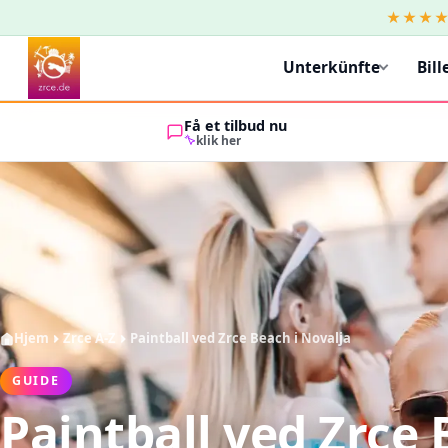
★★★
Unterkünfte
Bill
Få et tilbud nu
klik her
Hjem
Zrce A-Z
Paintball ved Zrce Beach i Novalja
GUIDE
Paintball ved Zrce