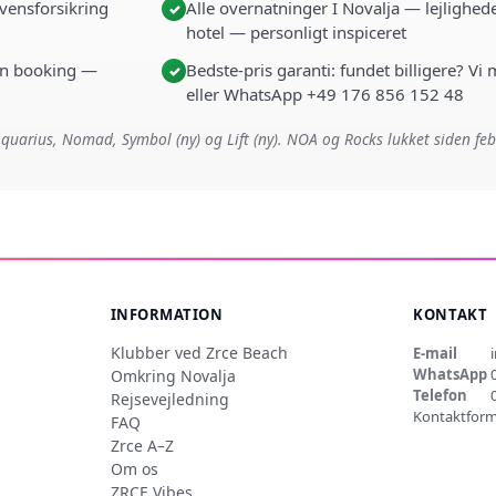
vensforsikring
Alle overnatninger I Novalja — lejlighede
✓
hotel — personligt inspiceret
i én booking —
Bedste-pris garanti: fundet billigere? Vi
✓
eller WhatsApp +49 176 856 152 48
quarius, Nomad, Symbol (ny) og Lift (ny). NOA og Rocks lukket siden fe
INFORMATION
KONTAKT
Klubber ved Zrce Beach
E-mail
WhatsApp
Omkring Novalja
Telefon
Rejsevejledning
Kontaktform
FAQ
Zrce A–Z
Om os
ZRCE Vibes