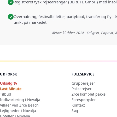
Registreret tysk rejsearrangør (BB & TL GmbH) med insol
✓
Overnatning, festivalbilletter, partyboat, transfer og fly 
✓
unikt på markedet
Aktive klubber 2026: Kalypso, Papaya, A
UDFORSK
FULLSERVICE
Udsalg %
Grupperejser
Last Minute
Pakkerejser
Tilbud
Zrce komplet pakke
Indkvartering i Novalja
Forespørgsler
Villaer ved Zrce Beach
Kontakt
Lejligheder i Novalja
Søg
Hoteller i Novalja