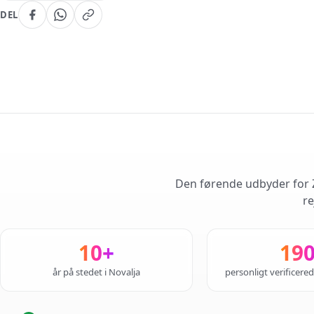
DEL
Den førende udbyder for Z
re
10+
19
år på stedet i Novalja
personligt verificere