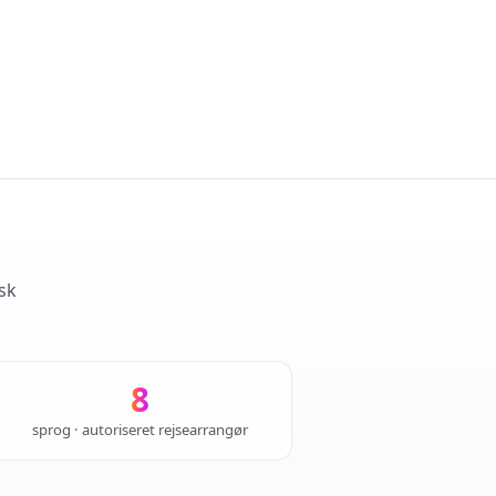
sk
8
sprog · autoriseret rejsearrangør