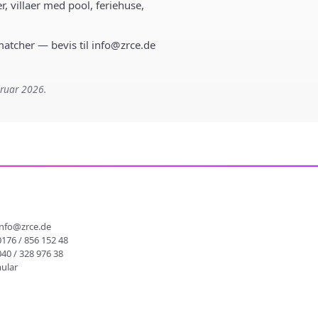
r, villaer med pool, feriehuse,
 matcher — bevis til info@zrce.de
bruar 2026.
info@zrce.de
0176 / 856 152 48
040 / 328 976 38
ular