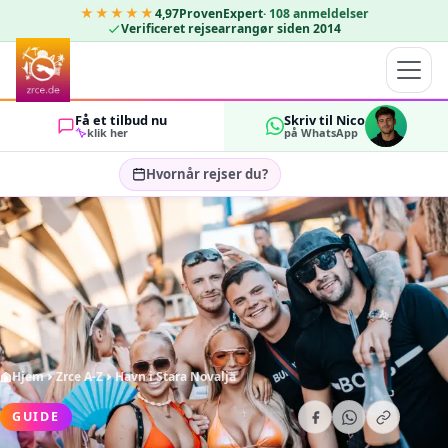
★★★★★
4,97
ProvenExpert
·
108
anmeldelser
Verificeret rejsearrangør siden 2014
Få et tilbud nu
Skriv til Nico
klik her
på WhatsApp
Hvornår rejser du?
Vælg rejsedatoer…
GÆSTER
OK
2
Hjem
Zrce A-Z
Havn i Stara Novalja
GUIDE