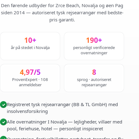
Den førende udbyder for Zrce Beach, Novalja og øen Pag
siden 2014 — autoriseret tysk rejsearrangør med bedste-
pris garanti.
10+
190+
år på stedet i Novalja
personligt verificerede
overnatninger
4,97/5
8
ProvenExpert · 108
sprog · autoriseret
anmeldelser
rejsearrangør
Registreret tysk rejsearrangør (BB & TL GmbH) med
✓
insolvensforsikring
Alle overnatninger I Novalja — lejligheder, villaer med
✓
pool, feriehuse, hotel — personligt inspiceret