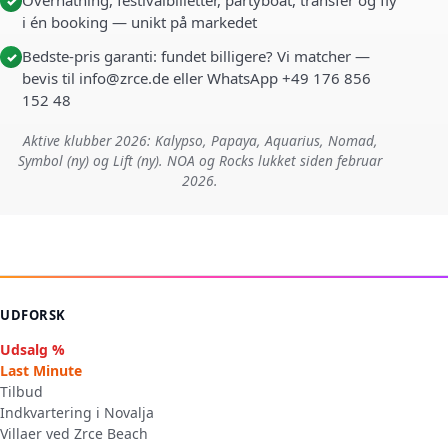
Overnatning, festivalbilletter, partyboat, transfer og fly
✓
i én booking — unikt på markedet
Bedste-pris garanti: fundet billigere? Vi matcher —
✓
bevis til info@zrce.de eller WhatsApp +49 176 856
152 48
Aktive klubber 2026: Kalypso, Papaya, Aquarius, Nomad,
Symbol (ny) og Lift (ny). NOA og Rocks lukket siden februar
2026.
UDFORSK
Udsalg %
Last Minute
Tilbud
Indkvartering i Novalja
Villaer ved Zrce Beach