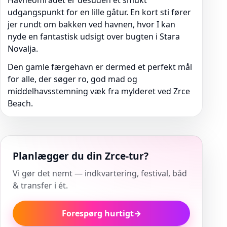
Havneområdet er desuden et smukt
udgangspunkt for en lille gåtur. En kort sti fører
jer rundt om bakken ved havnen, hvor I kan
nyde en fantastisk udsigt over bugten i Stara
Novalja.
Den gamle færgehavn er dermed et perfekt mål
for alle, der søger ro, god mad og
middelhavsstemning væk fra mylderet ved Zrce
Beach.
Planlægger du din Zrce-tur?
Vi gør det nemt — indkvartering, festival, båd
& transfer i ét.
Forespørg hurtigt
→