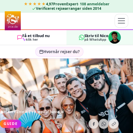
★★★★★
4,97
ProvenExpert
·
108
anmeldelser
Verificeret rejsearrangør siden 2014
Få et tilbud nu
Skriv til Nico
klik her
på WhatsApp
Hvornår rejser du?
Vælg rejsedatoer…
GÆSTER
OK
2
Hjem
Zrce A-Z
Hospital Novalja
GUIDE