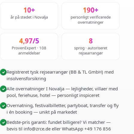
10+
190+
år på stedet i Novalja
personligt verificerede
overnatninger
4,97/5
8
ProvenExpert · 108
sprog · autoriseret
anmeldelser
rejsearrangør
Registreret tysk rejsearrangør (BB & TL GmbH) med
✓
insolvensforsikring
Alle overnatninger I Novalja — lejligheder, villaer med
✓
pool, feriehuse, hotel — personligt inspiceret
Overnatning, festivalbilletter, partyboat, transfer og fly
✓
i én booking — unikt på markedet
Bedste-pris garanti: fundet billigere? Vi matcher —
✓
bevis til info@zrce.de eller WhatsApp +49 176 856