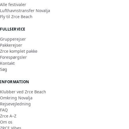
Alle festivaler
Lufthavnstransfer Novalja
Fly til Zrce Beach
FULLSERVICE
Grupperejser
Pakkerejser
Zrce komplet pakke
Forespørgsler
Kontakt
Søg
INFORMATION
Klubber ved Zrce Beach
Omkring Novalja
Rejsevejledning
FAQ
Zrce A–Z
Om os
ZRCE Vibes