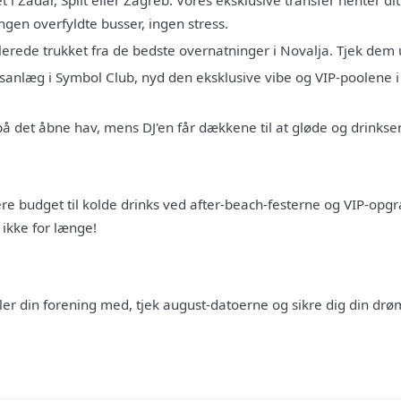
t i Zadar, Split eller Zagreb. Vores eksklusive transfer henter d
 Ingen overfyldte busser, ingen stress.
erede trukket fra de bedste overnatninger i Novalja. Tjek dem 
sanlæg i Symbol Club, nyd den eksklusive vibe og VIP-poolene i
 det åbne hav, mens DJ'en får dækkene til at gløde og drinksen
e budget til kolde drinks ved after-beach-festerne og VIP-opgr
 ikke for længe!
ller din forening med, tjek august-datoerne og sikre dig din drø