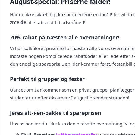
August-special: Priserne falder!
Har du ikke sikret dig din sommerferie endnu? Eller vil du 
zrce.de
til et absolut tilbudsmåned!
20% rabat på næsten alle overnatninger!
Vi har kalkuleret priserne for næsten alle vores overnatnin
indtaste nogen komplicerede rabatkoder eller lede efter sk
den endelige sparepris! Den, der kommer først, fester billig
Perfekt til grupper og fester
Uanset om I ankommer som en privat gruppe, planlægger e
studentertur efter eksamen: I august brænder stranden!
Jeres alt-i-én-pakke til spareprisen
Hos os booker du ikke kun den nedsatte overnatning. Vi org