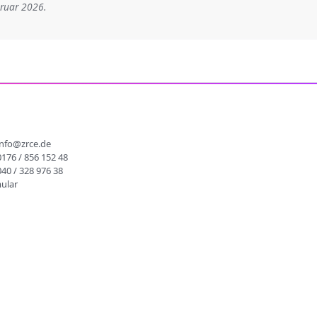
bruar 2026.
info@zrce.de
0176 / 856 152 48
040 / 328 976 38
ular