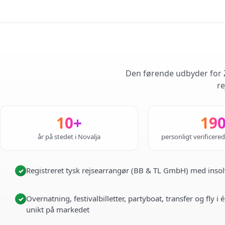
Den førende udbyder for Z
re
10+
19
år på stedet i Novalja
personligt verificere
Registreret tysk rejsearrangør (BB & TL GmbH) med insol
✓
Overnatning, festivalbilletter, partyboat, transfer og fly 
✓
unikt på markedet