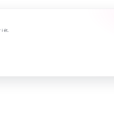
i ét.