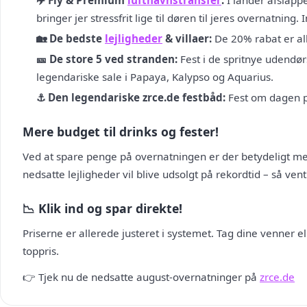
✈️ Fly & Premium
lufthavnstransfer
:
I lander afslappe
bringer jer stressfrit lige til døren til jeres overnatning.
🏡 De bedste
lejligheder
& villaer:
De 20% rabat er all
🎫 De store 5 ved stranden:
Fest i de spritnye udendør
legendariske sale i Papaya, Kalypso og Aquarius.
⚓ Den legendariske zrce.de festbåd:
Fest om dagen på
Mere budget til drinks og fester!
Ved at spare penge på overnatningen er der betydeligt mer
nedsatte lejligheder vil blive udsolgt på rekordtid – så vent
📉 Klik ind og spar direkte!
Priserne er allerede justeret i systemet. Tag dine venner e
toppris.
👉 Tjek nu de nedsatte august-overnatninger på
zrce.de