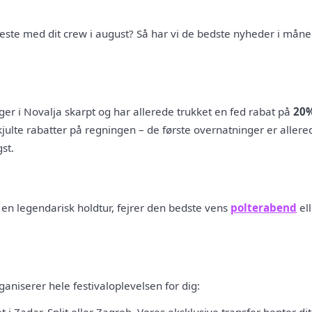
feste med dit crew i august? Så har vi de bedste nyheder i måned
ger i Novalja skarpt og har allerede trukket en fed rabat på
20
julte rabatter på regningen – de første overnatninger er allered
st.
n legendarisk holdtur, fejrer den bedste vens
polterabend
ell
aniserer hele festivaloplevelsen for dig: