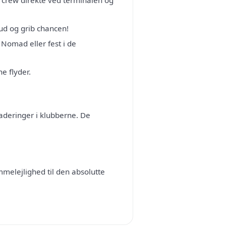
it crew direkte ved terminalen og
ud og grib chancen!
 Nomad eller fest i de
e flyder.
aderinger i klubberne. De
mmelejlighed til den absolutte