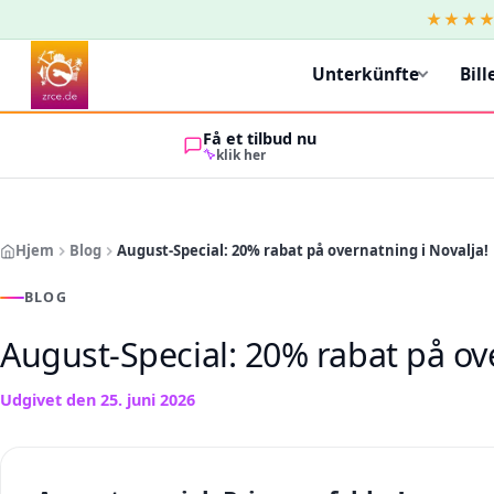
★★★
Unterkünfte
Bill
Få et tilbud nu
klik her
Hjem
Blog
August-Special: 20% rabat på overnatning i Novalja!
BLOG
August-Special: 20% rabat på ove
Udgivet den
25. juni 2026