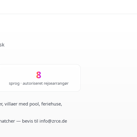
sk
8
sprog · autoriseret rejsearrangør
r, villaer med pool, feriehuse,
 matcher — bevis til info@zrce.de