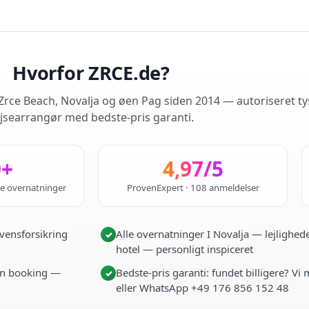
Hvorfor ZRCE.de?
rce Beach, Novalja og øen Pag siden 2014 — autoriseret ty
jsearrangør med bedste-pris garanti.
0+
4,97/5
de overnatninger
ProvenExpert · 108 anmeldelser
vensforsikring
Alle overnatninger I Novalja — lejlighede
✓
hotel — personligt inspiceret
i én booking —
Bedste-pris garanti: fundet billigere? Vi
✓
eller WhatsApp +49 176 856 152 48