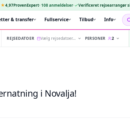
★★
4,97
ProvenExpert
·
108
anmeldelser
·
Verificeret rejsearrangør 
etter & transfer
Fullservice
Tilbud
Info
Vælg rejsedatoer…
2
PERSONER
REJSEDATOER
rnatning i Novalja!