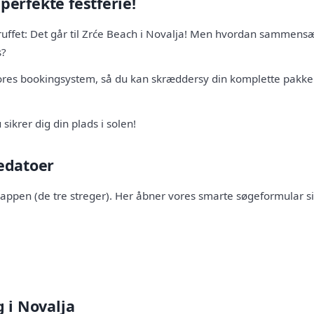
 perfekte festferie!
 truffet: Det går til Zrće Beach i Novalja! Men hvordan sammen
s?
ores bookingsystem, så du kan skræddersy din komplette pakke 
 sikrer dig din plads i solen!
sedatoer
knappen (de tre streger). Her åbner vores smarte søgeformular si
g i Novalja