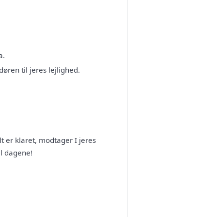
a.
døren til jeres lejlighed.
t er klaret, modtager I jeres
ll dagene!