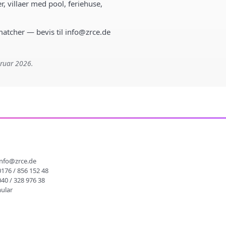
r, villaer med pool, feriehuse,
 matcher — bevis til info@zrce.de
bruar 2026.
info@zrce.de
0176 / 856 152 48
040 / 328 976 38
ular