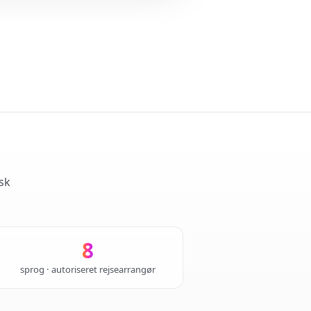
sk
8
sprog · autoriseret rejsearrangør