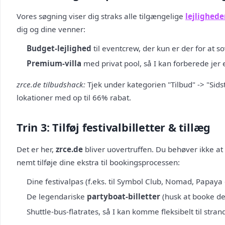
Vores søgning viser dig straks alle tilgængelige
lejlighede
dig og dine venner:
Budget-lejlighed
til eventcrew, der kun er der for at so
Premium-villa
med privat pool, så I kan forberede jer
zrce.de tilbudshack:
Tjek under kategorien "Tilbud" -> "Sidst
lokationer med op til 66% rabat.
Trin 3: Tilføj festivalbilletter & tillæg
Det er her,
zrce.de
bliver uovertruffen. Du behøver ikke at 
nemt tilføje dine ekstra til bookingsprocessen:
Dine festivalpas (f.eks. til Symbol Club, Nomad, Papaya 
De legendariske
partyboat-billetter
(husk at booke de
Shuttle-bus-flatrates, så I kan komme fleksibelt til stran