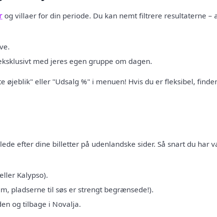
r
og villaer for din periode. Du kan nemt filtrere resultaterne – al
ve.
 eksklusivt med jeres egen gruppe om dagen.
e øjeblik" eller "Udsalg %" i menuen! Hvis du er fleksibel, finder
lede efter dine billetter på udenlandske sider. Så snart du har v
eller Kalypso).
m, pladserne til søs er strengt begrænsede!).
den og tilbage i Novalja.