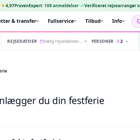
★★
4,97
ProvenExpert
·
108
anmeldelser
·
Verificeret rejsearrangør 
etter & transfer
Fullservice
Tilbud
Info
Vælg rejsedatoer…
2
PERSONER
REJSEDATOER
erie
nlægger du din festferie