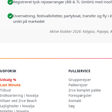
Registreret tysk rejsearrangør (BB & TL GmbH) med insol
✓
Overnatning, festivalbilletter, partyboat, transfer og fly 
✓
unikt på markedet
Aktive klubber 2026: Kalypso, Papaya, A
UDFORSK
FULLSERVICE
Udsalg %
Grupperejser
Last Minute
Pakkerejser
Tilbud
Zrce komplet pakke
Indkvartering i Novalja
Forespørgsler
Villaer ved Zrce Beach
Kontakt
Lejligheder i Novalja
Søg
Hoteller i Novalja