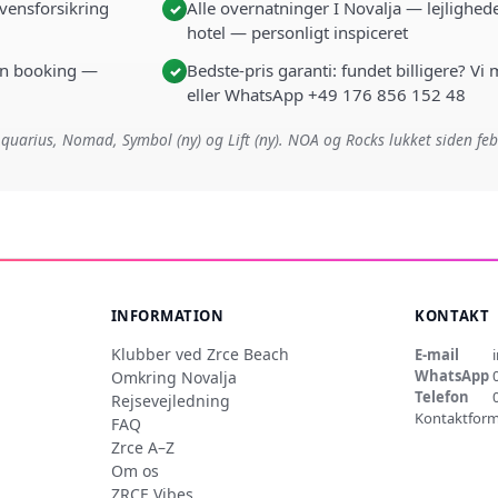
vensforsikring
Alle overnatninger I Novalja — lejlighede
✓
hotel — personligt inspiceret
i én booking —
Bedste-pris garanti: fundet billigere? Vi
✓
eller WhatsApp +49 176 856 152 48
quarius, Nomad, Symbol (ny) og Lift (ny). NOA og Rocks lukket siden fe
INFORMATION
KONTAKT
Klubber ved Zrce Beach
E-mail
WhatsApp
Omkring Novalja
Telefon
Rejsevejledning
Kontaktform
FAQ
Zrce A–Z
Om os
ZRCE Vibes