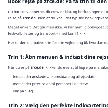
Book rejse på zrce.de: På få trin til den
Du har set videoerne, dit crew er klar, og beslutningen er
rejse på
zrce.de
uden at drukne i det typiske bookingskao
Meget enkelt: Det gør man ikke. Vi har nemlig opbygget v
festivalbilletter og transport – med kun få klik.
Her er den ultimative trin-for-trin vejledning til, hvordan du
Trin 1: Åbn menuen & indtast dine rej
Når du er på
zrce.de
, klikker du øverst til højre på menu
Indtast din ønskede ankomstdato og afrejsedato.
Indtast det præcise antal personer i dit crew.
Klik på "Søg".
Trin 2: Vælg den perfekte indkvarterin