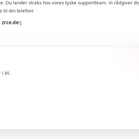
e. Du lander straks hos vores tyske supportteam. Vi rådgiver dig
til din telefon!
å
zrce.de
!]
i ét.