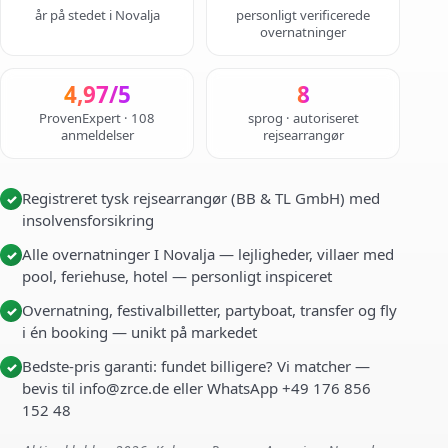
år på stedet i Novalja
personligt verificerede
overnatninger
4,97/5
8
ProvenExpert · 108
sprog · autoriseret
anmeldelser
rejsearrangør
Registreret tysk rejsearrangør (BB & TL GmbH) med
✓
insolvensforsikring
Alle overnatninger I Novalja — lejligheder, villaer med
✓
pool, feriehuse, hotel — personligt inspiceret
Overnatning, festivalbilletter, partyboat, transfer og fly
✓
i én booking — unikt på markedet
Bedste-pris garanti: fundet billigere? Vi matcher —
✓
bevis til info@zrce.de eller WhatsApp +49 176 856
152 48