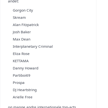
andet:
Gorgon City
Skream
Alan Fitzpatrick
Josh Baker
Max Dean
Interplanetary Criminal
Eliza Rose
KETTAMA
Danny Howard
Partiboi69
Prospa
DJ Heartstring
Arielle Free
og mange andre internationale top-acts.