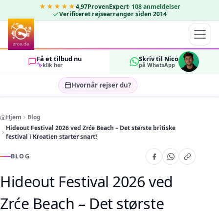
★★★★★
4,97
ProvenExpert
·
108
anmeldelser
Verificeret rejsearrangør siden 2014
Få et tilbud nu
Skriv til Nico
klik her
på WhatsApp
Hvornår rejser du?
Vælg rejsedatoer…
Hjem
Blog
GÆSTER
Hideout Festival 2026 ved Zrće Beach – Det største britiske
OK
2
festival i Kroatien starter snart!
BLOG
Hideout Festival 2026 ved
Zrće Beach – Det største