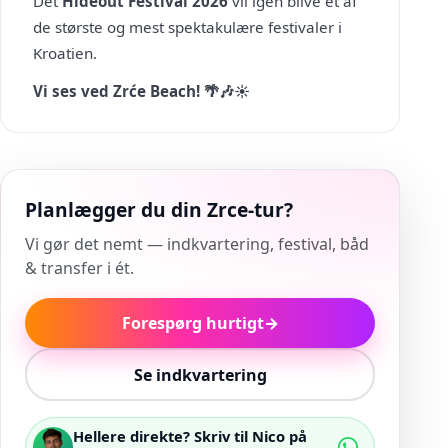
Det
Hideout Festival 2026
vil igen blive et af
de største og mest spektakulære festivaler i
Kroatien.
Vi ses ved Zrće Beach! 🌴🎶☀️
Planlægger du din Zrce-tur?
Vi gør det nemt — indkvartering, festival, båd
& transfer i ét.
Forespørg hurtigt
→
Se indkvartering
Hellere direkte? Skriv til Nico på